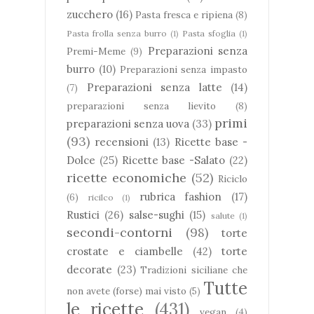
zucchero
(16)
Pasta fresca e ripiena
(8)
Pasta frolla senza burro
(1)
Pasta sfoglia
(1)
Preparazioni senza
Premi-Meme
(9)
burro
(10)
Preparazioni senza impasto
Preparazioni senza latte
(14)
(7)
preparazioni senza lievito
(8)
primi
preparazioni senza uova
(33)
(93)
recensioni
(13)
Ricette base -
Dolce
(25)
Ricette base -Salato
(22)
ricette economiche
(52)
Riciclo
rubrica fashion
(17)
(6)
ricilco
(1)
Rustici
(26)
salse-sughi
(15)
salute
(1)
secondi-contorni
(98)
torte
crostate e ciambelle
(42)
torte
decorate
(23)
Tradizioni siciliane che
Tutte
non avete (forse) mai visto
(5)
le ricette
(431)
vegan
(4)