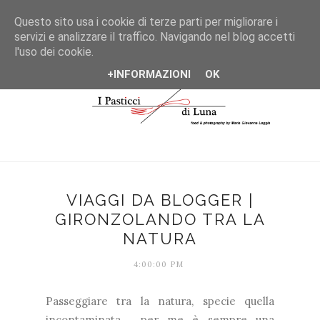
*/
Questo sito usa i cookie di terze parti per migliorare i
servizi e analizzare il traffico. Navigando nel blog accetti
l'uso dei cookie.
+INFORMAZIONI
OK
VIAGGI DA BLOGGER |
GIRONZOLANDO TRA LA
NATURA
4:00:00 PM
Passeggiare tra la natura, specie quella
incontaminata, per me è sempre una