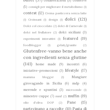
buffet
(37)
collaborazioni
(5)
conserve
(5)
consigli per migliorare il metabolismo
(1)
contest
(12)
Crema pasticcera senza latte
dolci
(121)
(1)
Croissant
(1)
design
(1)
Dolci col cioccolato
(2)
dolci di Carnevale
(1)
dolci siciliani
(3)
dolci nel frullatore
(2)
featured
(19)
esperimenti interattivi
(1)
foodblogger
(1)
gelati/granite
(2)
Glutenfree-vanno bene anche
con ingredienti senza glutine
(141)
home made
(9)
incontri
(6)
lifestyle
(17)
iniziative-promozioni
(3)
Mangiare
mamma blogger
(1)
girovagando in Sicilia
(6)
mdp
(4)
merende e spuntini
(3)
microonde
(1)
muffin
(19)
minestre-zuppe
(7)
mmf
(2)
Pane
(15)
olio d'oliva DOP
(2)
partecipano a raccolte
(10)
Pasta di