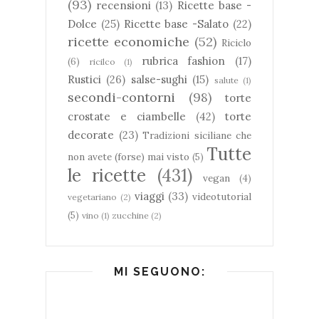
(93)
recensioni
(13)
Ricette base -
Dolce
(25)
Ricette base -Salato
(22)
ricette economiche
(52)
Riciclo
rubrica fashion
(17)
(6)
ricilco
(1)
Rustici
(26)
salse-sughi
(15)
salute
(1)
secondi-contorni
(98)
torte
crostate e ciambelle
(42)
torte
decorate
(23)
Tradizioni siciliane che
Tutte
non avete (forse) mai visto
(5)
le ricette
(431)
vegan
(4)
viaggi
(33)
videotutorial
vegetariano
(2)
(5)
vino
(1)
zucchine
(2)
MI SEGUONO: