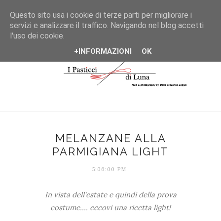
*/
Questo sito usa i cookie di terze parti per migliorare i
servizi e analizzare il traffico. Navigando nel blog accetti
l'uso dei cookie.
+INFORMAZIONI
OK
MELANZANE ALLA
PARMIGIANA LIGHT
5:06:00 PM
In vista dell'estate e quindi della prova
costume.... eccovi una ricetta light!