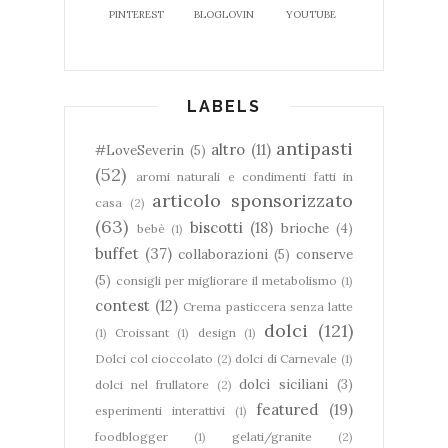
PINTEREST
BLOGLOVIN
YOUTUBE
LABELS
antipasti
altro
(11)
#LoveSeverin
(5)
(52)
aromi naturali e condimenti fatti in
articolo sponsorizzato
casa
(2)
(63)
biscotti
(18)
brioche
(4)
bebè
(1)
buffet
(37)
collaborazioni
(5)
conserve
(5)
consigli per migliorare il metabolismo
(1)
contest
(12)
Crema pasticcera senza latte
dolci
(121)
(1)
Croissant
(1)
design
(1)
Dolci col cioccolato
(2)
dolci di Carnevale
(1)
dolci siciliani
(3)
dolci nel frullatore
(2)
featured
(19)
esperimenti interattivi
(1)
foodblogger
(1)
gelati/granite
(2)