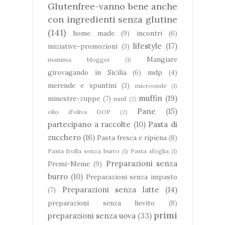
Glutenfree-vanno bene anche
con ingredienti senza glutine
(141)
home made
(9)
incontri
(6)
lifestyle
(17)
iniziative-promozioni
(3)
Mangiare
mamma blogger
(1)
girovagando in Sicilia
(6)
mdp
(4)
merende e spuntini
(3)
microonde
(1)
muffin
(19)
minestre-zuppe
(7)
mmf
(2)
Pane
(15)
olio d'oliva DOP
(2)
partecipano a raccolte
(10)
Pasta di
zucchero
(16)
Pasta fresca e ripiena
(8)
Pasta frolla senza burro
(1)
Pasta sfoglia
(1)
Preparazioni senza
Premi-Meme
(9)
burro
(10)
Preparazioni senza impasto
Preparazioni senza latte
(14)
(7)
preparazioni senza lievito
(8)
primi
preparazioni senza uova
(33)