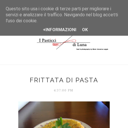
*/
Questo sito usa i cookie di terze parti per migliorare i
servizi e analizzare il traffico. Navigando nel blog accetti
l'uso dei cookie.
+INFORMAZIONI
OK
FRITTATA DI PASTA
4:37:00 PM