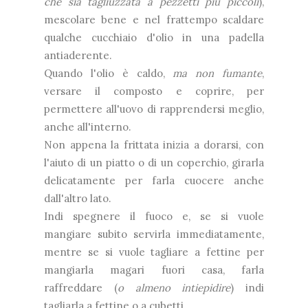
che sia tagliuzzata a pezzetti più piccoli
),
mescolare bene e nel frattempo scaldare
qualche cucchiaio d'olio in una padella
antiaderente.
Quando l'olio è caldo,
ma non fumante
,
versare il composto e coprire, per
permettere all'uovo di rapprendersi meglio,
anche all'interno.
Non appena la frittata inizia a dorarsi, con
l'aiuto di un piatto o di un coperchio, girarla
delicatamente per farla cuocere anche
dall'altro lato.
Indi spegnere il fuoco e, se si vuole
mangiare subito servirla immediatamente,
mentre se si vuole tagliare a fettine per
mangiarla magari fuori casa, farla
raffreddare (
o almeno intiepidire
) indi
tagliarla a fettine o a cubetti.