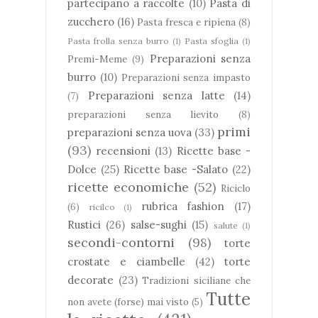
partecipano a raccolte
(10)
Pasta di
zucchero
(16)
Pasta fresca e ripiena
(8)
Pasta frolla senza burro
(1)
Pasta sfoglia
(1)
Preparazioni senza
Premi-Meme
(9)
burro
(10)
Preparazioni senza impasto
Preparazioni senza latte
(14)
(7)
preparazioni senza lievito
(8)
primi
preparazioni senza uova
(33)
(93)
recensioni
(13)
Ricette base -
Dolce
(25)
Ricette base -Salato
(22)
ricette economiche
(52)
Riciclo
rubrica fashion
(17)
(6)
ricilco
(1)
Rustici
(26)
salse-sughi
(15)
salute
(1)
secondi-contorni
(98)
torte
crostate e ciambelle
(42)
torte
decorate
(23)
Tradizioni siciliane che
Tutte
non avete (forse) mai visto
(5)