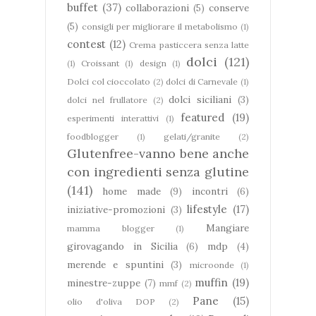
buffet
(37)
collaborazioni
(5)
conserve
(5)
consigli per migliorare il metabolismo
(1)
contest
(12)
Crema pasticcera senza latte
dolci
(121)
(1)
Croissant
(1)
design
(1)
Dolci col cioccolato
(2)
dolci di Carnevale
(1)
dolci siciliani
(3)
dolci nel frullatore
(2)
featured
(19)
esperimenti interattivi
(1)
foodblogger
(1)
gelati/granite
(2)
Glutenfree-vanno bene anche
con ingredienti senza glutine
(141)
home made
(9)
incontri
(6)
lifestyle
(17)
iniziative-promozioni
(3)
Mangiare
mamma blogger
(1)
girovagando in Sicilia
(6)
mdp
(4)
merende e spuntini
(3)
microonde
(1)
muffin
(19)
minestre-zuppe
(7)
mmf
(2)
Pane
(15)
olio d'oliva DOP
(2)