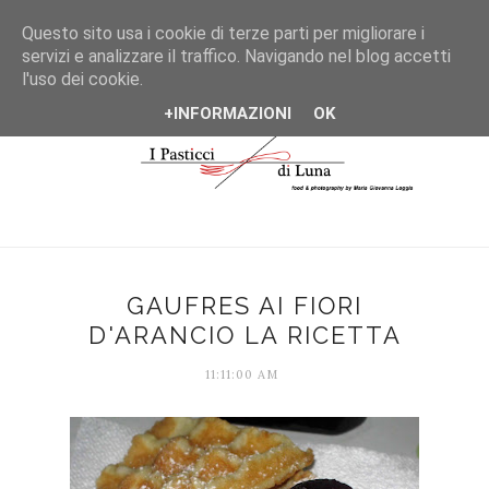
*/
Questo sito usa i cookie di terze parti per migliorare i
servizi e analizzare il traffico. Navigando nel blog accetti
l'uso dei cookie.
+INFORMAZIONI
OK
GAUFRES AI FIORI
D'ARANCIO LA RICETTA
11:11:00 AM