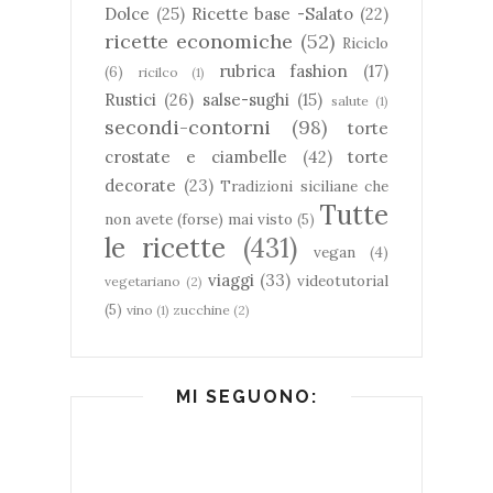
Dolce
(25)
Ricette base -Salato
(22)
ricette economiche
(52)
Riciclo
rubrica fashion
(17)
(6)
ricilco
(1)
Rustici
(26)
salse-sughi
(15)
salute
(1)
secondi-contorni
(98)
torte
crostate e ciambelle
(42)
torte
decorate
(23)
Tradizioni siciliane che
Tutte
non avete (forse) mai visto
(5)
le ricette
(431)
vegan
(4)
viaggi
(33)
videotutorial
vegetariano
(2)
(5)
vino
(1)
zucchine
(2)
MI SEGUONO: