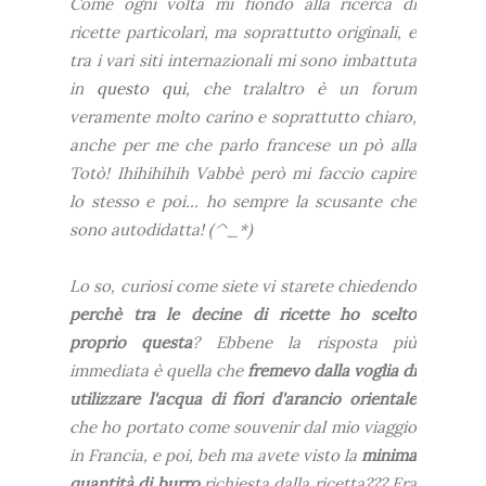
Come ogni volta mi fiondo alla ricerca di
ricette particolari, ma soprattutto originali, e
tra i vari siti internazionali mi sono imbattuta
in
questo qui,
che tralaltro è un forum
veramente molto carino e soprattutto chiaro,
anche per me che parlo francese un pò alla
Totò! Ihihihihih Vabbè però mi faccio capire
lo stesso e poi... ho sempre la scusante che
sono autodidatta! (^_*)
Lo so, curiosi come siete vi starete chiedendo
perchè tra le decine di ricette ho scelto
proprio questa
? Ebbene la risposta più
immediata è quella che
fremevo dalla voglia di
utilizzare l'acqua di fiori d'arancio orientale
che ho portato come souvenir dal mio viaggio
in Francia, e poi, beh ma avete visto la
minima
quantità di burro
richiesta dalla ricetta??? Era