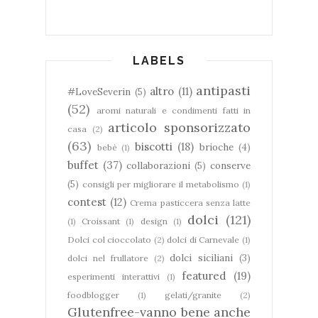
LABELS
antipasti
altro
(11)
#LoveSeverin
(5)
(52)
aromi naturali e condimenti fatti in
articolo sponsorizzato
casa
(2)
(63)
biscotti
(18)
brioche
(4)
bebè
(1)
buffet
(37)
collaborazioni
(5)
conserve
(5)
consigli per migliorare il metabolismo
(1)
contest
(12)
Crema pasticcera senza latte
dolci
(121)
(1)
Croissant
(1)
design
(1)
Dolci col cioccolato
(2)
dolci di Carnevale
(1)
dolci siciliani
(3)
dolci nel frullatore
(2)
featured
(19)
esperimenti interattivi
(1)
foodblogger
(1)
gelati/granite
(2)
Glutenfree-vanno bene anche