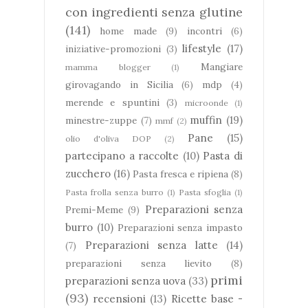
con ingredienti senza glutine
(141)
home made
(9)
incontri
(6)
lifestyle
(17)
iniziative-promozioni
(3)
Mangiare
mamma blogger
(1)
girovagando in Sicilia
(6)
mdp
(4)
merende e spuntini
(3)
microonde
(1)
muffin
(19)
minestre-zuppe
(7)
mmf
(2)
Pane
(15)
olio d'oliva DOP
(2)
partecipano a raccolte
(10)
Pasta di
zucchero
(16)
Pasta fresca e ripiena
(8)
Pasta frolla senza burro
(1)
Pasta sfoglia
(1)
Preparazioni senza
Premi-Meme
(9)
burro
(10)
Preparazioni senza impasto
Preparazioni senza latte
(14)
(7)
preparazioni senza lievito
(8)
primi
preparazioni senza uova
(33)
(93)
recensioni
(13)
Ricette base -