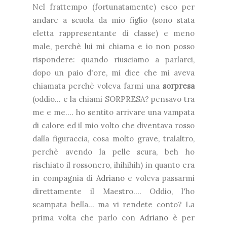
Nel frattempo (fortunatamente) esco per
andare a scuola da mio figlio (sono stata
eletta rappresentante di classe) e meno
male, perchè
lui
mi chiama e io non posso
rispondere: quando riusciamo a parlarci,
dopo un paio d'ore, mi dice che mi aveva
chiamata perchè voleva farmi una
sorpresa
(oddio... e la chiami SORPRESA? pensavo tra
me e me.... ho sentito arrivare una vampata
di calore ed il mio volto che diventava rosso
dalla figuraccia, cosa molto grave, tralaltro,
perchè avendo la pelle scura, beh ho
rischiato il
rosso
nero, ihihihih) in quanto era
in compagnia di
Adriano
e voleva passarmi
direttamente il Maestro.... Oddio, l'ho
scampata bella... ma vi rendete conto? La
prima volta che parlo con
Adriano
è per