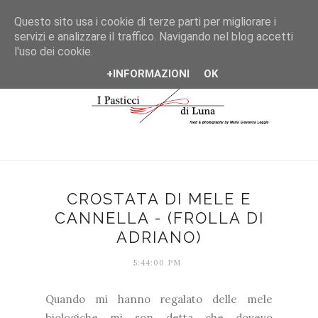
*/
Questo sito usa i cookie di terze parti per migliorare i
servizi e analizzare il traffico. Navigando nel blog accetti
l'uso dei cookie.
+INFORMAZIONI
OK
CROSTATA DI MELE E
CANNELLA - (FROLLA DI
ADRIANO)
5:44:00 PM
Quando mi hanno regalato delle mele
biologiche mi son detta che dovevo