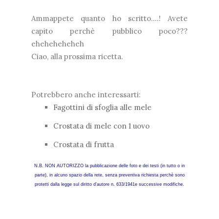
Ammappete quanto ho scritto....! Avete
capito perchè pubblico poco???
eheheheheheh
Ciao, alla prossima ricetta.
Potrebbero anche interessarti:
Fagottini di sfoglia alle mele
Crostata di mele con 1 uovo
C
rostata di frutta
N.B. NON AUTORIZZO la pubblicazione delle foto e dei testi (in tutto o in
parte), in alcuno spazio della rete, senza preventiva richiesta perchè sono
protetti dalla legge sul diritto d'autore n. 633/1941e successive modifiche.