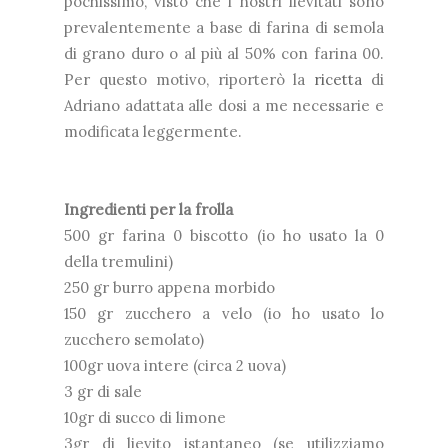
pochissimo, visto che i nostri lievitati sono
prevalentemente a base di farina di semola
di grano duro o al più al 50% con farina 00.
Per questo motivo, riporterò la
ricetta
di
Adriano adattata alle dosi a me necessarie e
modificata leggermente.
Ingredienti per la frolla
500 gr farina 0 biscotto (io ho usato la 0
della tremulini)
250 gr burro appena morbido
150 gr zucchero a velo (io ho usato lo
zucchero semolato)
100gr uova intere (circa 2 uova)
3 gr di sale
10gr di succo di limone
3gr di lievito istantaneo (se utilizziamo