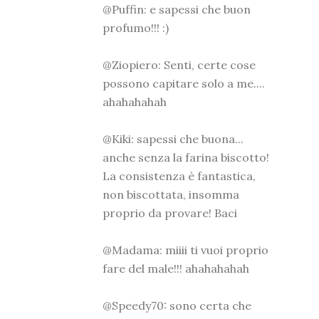
@Puffin: e sapessi che buon
profumo!!! :)
@Ziopiero: Senti, certe cose
possono capitare solo a me....
ahahahahah
@Kiki: sapessi che buona...
anche senza la farina biscotto!
La consistenza è fantastica,
non biscottata, insomma
proprio da provare! Baci
@Madama: miiii ti vuoi proprio
fare del male!!! ahahahahah
@Speedy70: sono certa che