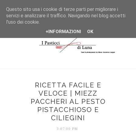
*/
Questo sito usa i cookie di terze parti per migliorare i
servizi e analizzare il traffico. Navigando nel blog accetti
l'uso dei cookie.
+INFORMAZIONI
OK
RICETTA FACILE E
VELOCE | MIEZZ
PACCHERI AL PESTO
PISTACCHIOSO E
CILIEGINI
3:07:00 PM