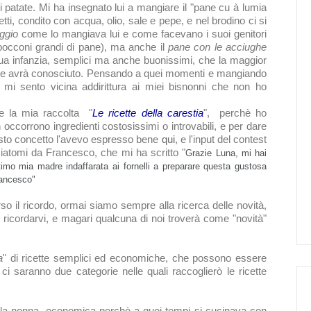
i patate
. Mi ha insegnato lui a mangiare il "
pane cu à lumia
tti, condito con acqua, olio, sale e pepe, e nel brodino ci si
ggio
come lo mangiava lui e come facevano i suoi genitori
e bocconi grandi di pane), ma anche il
pane con le acciughe
 sua infanzia, semplici ma anche buonissimi, che la maggior
ure avrà conosciuto. Pensando a quei momenti e mangiando
 mi sento vicina addirittura ai miei bisnonni che non ho
re la mia raccolta "
Le ricette della
carestia
", perchè ho
corrono ingredienti costosissimi o introvabili, e per dare
uesto concetto l'avevo espresso bene
qui
, e l'input del contest
ia
tomi da Francesco, che mi ha scritto "
Grazie Luna, mi hai
ttimo mia madre indaffarata ai fornelli a preparare questa gustosa
ancesco"
so il ricordo, ormai siamo sempre alla ricerca delle novità,
o a ricordarvi, e magari qualcuna di noi troverà come "novità"
a
" di ricette semplici ed economiche, che possono essere
 saranno due categorie nelle quali raccoglierò le ricette
della nonna, economica perchè a quei tempi si cucinava con