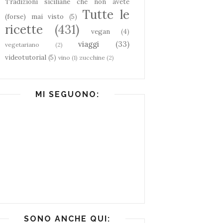
Tradizioni siciliane che non avete
Tutte le
(forse) mai visto
(5)
ricette
(431)
vegan
(4)
viaggi
(33)
vegetariano
(2)
videotutorial
(5)
vino
(1)
zucchine
(2)
MI SEGUONO:
SONO ANCHE QUI: