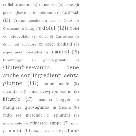
collaborazioni
(5)
conserve
(5)
consigli
contest
per migliorare il metabolismo
(1)
(12)
Crema pasticcera senza latte
(1)
dolci
(121)
Croissant
(1)
design
(1)
Dolci
col cioccolato
(2)
dolci di Carnevale
(1)
dolci siciliani
(3)
dolci nel frullatore
(2)
featured
(19)
esperimenti interattivi
(1)
foodblogger
(1)
gelati/granite
(2)
Glutenfree-vanno bene
anche con ingredienti senza
glutine
(141)
home made
(9)
incontri
(6)
iniziative-promozioni
(3)
lifestyle
(17)
mamma blogger
(1)
Mangiare girovagando in Sicilia
(6)
mdp
(4)
merende e spuntini
(3)
minestre-zuppe
(7)
microonde
(1)
mmf
muffin
(19)
Pane
(2)
olio d'oliva DOP
(2)