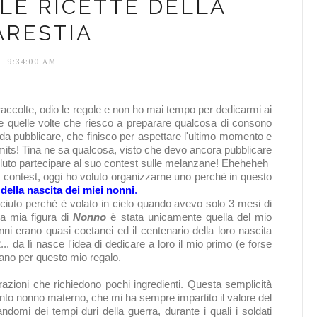
 LE RICETTE DELLA
ARESTIA
9:34:00 AM
ccolte, odio le regole e non ho mai tempo per dedicarmi ai
e quelle volte che riesco a preparare qualcosa di consono
 da pubblicare, che finisco per aspettare l'ultimo momento e
imits!
Tina
ne sa qualcosa, visto che devo ancora pubblicare
oluto partecipare al suo contest sulle melanzane! Eheheheh
o contest, oggi ho voluto organizzarne uno perchè
in questo
 della nascita dei miei nonni
.
sciuto perchè è volato in cielo quando avevo solo 3 mesi di
 la mia figura di
Nonno
è stata unicamente quella del mio
i erano quasi coetanei ed il centenario della loro nascita
2... da lì nasce l'idea di dedicare a loro il mio primo (e forse
ano per questo mio regalo.
azioni che richiedono pochi ingredienti. Questa semplicità
nto nonno materno, che mi ha sempre impartito il valore del
andomi dei tempi dur
i della guerra, durante i quali
i soldati