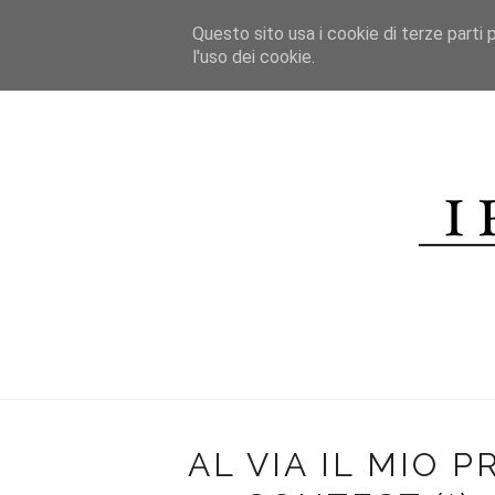
*/
Questo sito usa i cookie di terze parti p
HOME
l'uso dei cookie.
CHI SONO
CONTATTI
R
AL VIA IL MIO 