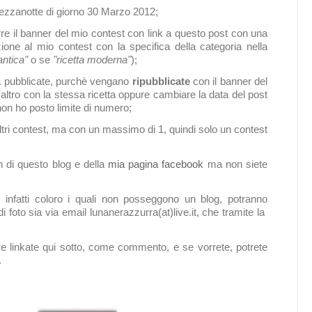
 mezzanotte di giorno 30 Marzo 2012;
rre il banner del mio contest con link a questo post con una
ione al mio contest con la specifica della categoria nella
antica"
o se
"ricetta moderna"
);
à pubblicate, purchè vengano
ripubblicate
con il banner del
'altro con la stessa ricetta oppure cambiare la data del post
non ho posto limite di numero;
ltri contest, ma con un massimo di 1, quindi solo un contest
 di questo blog e della
mia pagina facebook
ma non siete
 infatti coloro i quali non posseggono un blog, potranno
i foto sia via email lunanerazzurra(at)live.it, che tramite la
re linkate qui sotto, come commento, e se vorrete, potrete
.