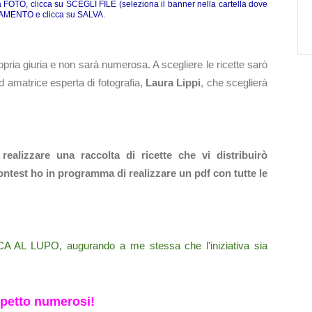
FOTO, clicca su SCEGLI FILE (seleziona il banner nella cartella dove
LEGAMENTO e clicca su SALVA.
pria giuria e non sarà numerosa. A scegliere le ricette sarò
d amatrice esperta di fotografia
,
Laura Lippi
, che sceglierà
ealizzare una raccolta di ricette che vi distribuirò
ontest ho in programma di realizzare un pdf con tutte le
A AL LUPO, augurando a me stessa che l'iniziativa sia
spetto numerosi!