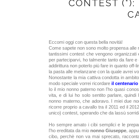
CONTEST (*):
C
Eccomi oggi con questa bella novità!
Come sapete non sono molto propensa alle ra
tantissimi contest che vengono organizzati 
per parteciparvi, ho talmente tanto da fare e
addirittura non poterlo più fare in quanto off-l
la pasta al
le melanzane con la quale avrei v
Nonostante la mia cattiva condotta in ambit
modo speciale
vorrei ricordare
il centenario
Io il mio nonno paterno non l'ho quasi cono
vita, e di lui ho solo sentito parlare, quindi
nonno materno, che adoravo. I miei due nonn
ricorre proprio a cavallo tra il 2011 ed il 201
unico) contest, sperando che da lassù sorrid
Ho sempre amato i cibi semplici e le prepar
l'ho ereditata da mio
nonno Giuseppe
, appu
cibo, perchè non va mai sprecato, raccont