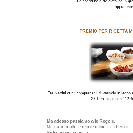
Due cocottine e tre ciotoline in gr
appartenen
PREMIO PER RICETTA M
Tre piattini curvi comprensivi di vassoio in legno
23.1cm capienza 112.4cl,
Ma adesso passiamo alle Regole.
Non amo molto le regole quindi cercherò di 
Vediamo se ci riuscirò!