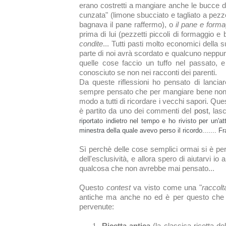
erano costretti a mangiare anche le bucce d
cunzata
" (limone sbucciato e tagliato a pezze
bagnava il pane raffermo), o
il pane e forma
prima di lui (pezzetti piccoli di formaggio 
condite
... Tutti pasti molto economici della
parte di noi avrà scordato e qualcuno nepp
quelle cose faccio un tuffo nel passato, e
conosciuto se non nei racconti dei parenti.
Da queste riflessioni ho pensato di lancia
sempre pensato che per mangiare bene non oc
modo a tutti di ricordare i vecchi sapori. Q
è partito da uno dei commenti del
post
, lasc
riportato indietro nel tempo e ho rivisto per un'a
minestra della quale avevo perso il ricordo.......
Fr
Sì perchè delle cose semplici ormai si è per
dell'esclusività, e allora spero di aiutarvi i
qualcosa che non avrebbe mai pensato...
Questo
contest
va visto come una "
raccolt
antiche ma anche no ed è per questo che ci
pervenute:
Ricetta antica
(la classica ricetta 