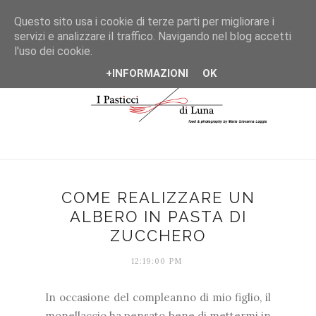
*/
Questo sito usa i cookie di terze parti per migliorare i
servizi e analizzare il traffico. Navigando nel blog accetti
l'uso dei cookie.
+INFORMAZIONI
OK
COME REALIZZARE UN
ALBERO IN PASTA DI
ZUCCHERO
12:19:00 PM
In occasione del compleanno di mio figlio, il
monellaccio ha pensato bene di mettermi in