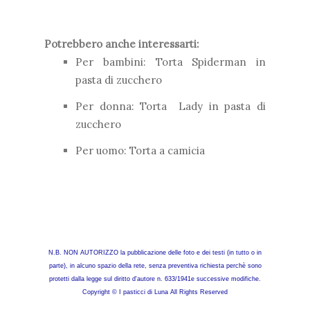
Potrebbero anche interessarti:
Per bambini: Torta Spiderman in
pasta di zucchero
Per donna: Torta Lady in pasta di
zucchero
Per uomo: Torta a camicia
N.B. NON AUTORIZZO la pubblicazione delle foto e dei testi (in tutto o in
parte), in alcuno spazio della rete, senza preventiva richiesta perchè sono
protetti dalla legge sul diritto d'autore n. 633/1941e successive modifiche.
Copyright © I pasticci di Luna All Rights Reserved