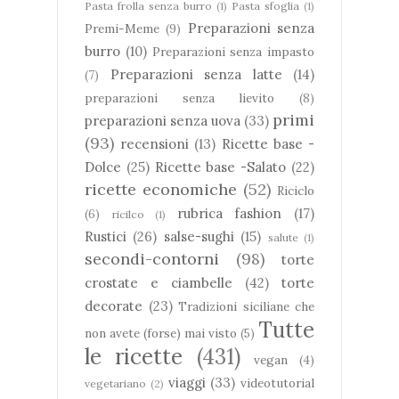
Pasta frolla senza burro
(1)
Pasta sfoglia
(1)
Preparazioni senza
Premi-Meme
(9)
burro
(10)
Preparazioni senza impasto
Preparazioni senza latte
(14)
(7)
preparazioni senza lievito
(8)
primi
preparazioni senza uova
(33)
(93)
recensioni
(13)
Ricette base -
Dolce
(25)
Ricette base -Salato
(22)
ricette economiche
(52)
Riciclo
rubrica fashion
(17)
(6)
ricilco
(1)
Rustici
(26)
salse-sughi
(15)
salute
(1)
secondi-contorni
(98)
torte
crostate e ciambelle
(42)
torte
decorate
(23)
Tradizioni siciliane che
Tutte
non avete (forse) mai visto
(5)
le ricette
(431)
vegan
(4)
viaggi
(33)
videotutorial
vegetariano
(2)