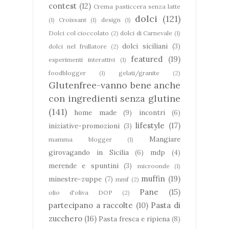
contest
(12)
Crema pasticcera senza latte
dolci
(121)
(1)
Croissant
(1)
design
(1)
Dolci col cioccolato
(2)
dolci di Carnevale
(1)
dolci siciliani
(3)
dolci nel frullatore
(2)
featured
(19)
esperimenti interattivi
(1)
foodblogger
(1)
gelati/granite
(2)
Glutenfree-vanno bene anche
con ingredienti senza glutine
(141)
home made
(9)
incontri
(6)
lifestyle
(17)
iniziative-promozioni
(3)
Mangiare
mamma blogger
(1)
girovagando in Sicilia
(6)
mdp
(4)
merende e spuntini
(3)
microonde
(1)
muffin
(19)
minestre-zuppe
(7)
mmf
(2)
Pane
(15)
olio d'oliva DOP
(2)
partecipano a raccolte
(10)
Pasta di
zucchero
(16)
Pasta fresca e ripiena
(8)