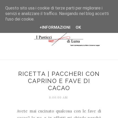
*/
Questo sito usa i cookie di terze parti per migliorare i
servizi e analizzare il traffico. Navigando nel blog accetti
l'uso dei cookie.
+INFORMAZIONI
OK
RICETTA | PACCHERI CON
CAPRINO E FAVE DI
CACAO
8:00:00 AM
Avete mai cucinato qualcosa con le fave di
cacao? Io no, e in effetti mi chiedo perchè