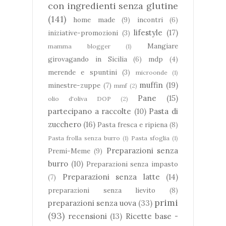
con ingredienti senza glutine
(141)
home made
(9)
incontri
(6)
lifestyle
(17)
iniziative-promozioni
(3)
Mangiare
mamma blogger
(1)
girovagando in Sicilia
(6)
mdp
(4)
merende e spuntini
(3)
microonde
(1)
muffin
(19)
minestre-zuppe
(7)
mmf
(2)
Pane
(15)
olio d'oliva DOP
(2)
partecipano a raccolte
(10)
Pasta di
zucchero
(16)
Pasta fresca e ripiena
(8)
Pasta frolla senza burro
(1)
Pasta sfoglia
(1)
Preparazioni senza
Premi-Meme
(9)
burro
(10)
Preparazioni senza impasto
Preparazioni senza latte
(14)
(7)
preparazioni senza lievito
(8)
primi
preparazioni senza uova
(33)
(93)
recensioni
(13)
Ricette base -