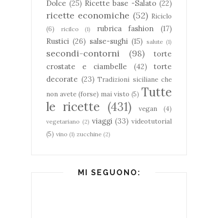
Dolce
(25)
Ricette base -Salato
(22)
ricette economiche
(52)
Riciclo
rubrica fashion
(17)
(6)
ricilco
(1)
Rustici
(26)
salse-sughi
(15)
salute
(1)
secondi-contorni
(98)
torte
crostate e ciambelle
(42)
torte
decorate
(23)
Tradizioni siciliane che
Tutte
non avete (forse) mai visto
(5)
le ricette
(431)
vegan
(4)
viaggi
(33)
videotutorial
vegetariano
(2)
(5)
vino
(1)
zucchine
(2)
MI SEGUONO: