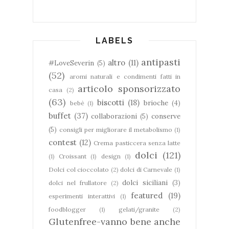
LABELS
antipasti
altro
(11)
#LoveSeverin
(5)
(52)
aromi naturali e condimenti fatti in
articolo sponsorizzato
casa
(2)
(63)
biscotti
(18)
brioche
(4)
bebè
(1)
buffet
(37)
collaborazioni
(5)
conserve
(5)
consigli per migliorare il metabolismo
(1)
contest
(12)
Crema pasticcera senza latte
dolci
(121)
(1)
Croissant
(1)
design
(1)
Dolci col cioccolato
(2)
dolci di Carnevale
(1)
dolci siciliani
(3)
dolci nel frullatore
(2)
featured
(19)
esperimenti interattivi
(1)
foodblogger
(1)
gelati/granite
(2)
Glutenfree-vanno bene anche