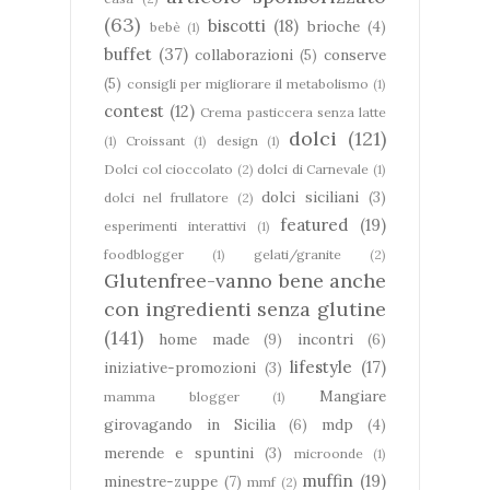
(63)
biscotti
(18)
brioche
(4)
bebè
(1)
buffet
(37)
collaborazioni
(5)
conserve
(5)
consigli per migliorare il metabolismo
(1)
contest
(12)
Crema pasticcera senza latte
dolci
(121)
(1)
Croissant
(1)
design
(1)
Dolci col cioccolato
(2)
dolci di Carnevale
(1)
dolci siciliani
(3)
dolci nel frullatore
(2)
featured
(19)
esperimenti interattivi
(1)
foodblogger
(1)
gelati/granite
(2)
Glutenfree-vanno bene anche
con ingredienti senza glutine
(141)
home made
(9)
incontri
(6)
lifestyle
(17)
iniziative-promozioni
(3)
Mangiare
mamma blogger
(1)
girovagando in Sicilia
(6)
mdp
(4)
merende e spuntini
(3)
microonde
(1)
muffin
(19)
minestre-zuppe
(7)
mmf
(2)