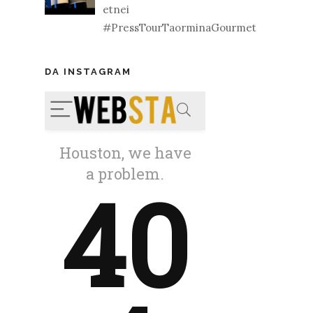
etnei
#PressTourTaorminaGourmet
DA INSTAGRAM