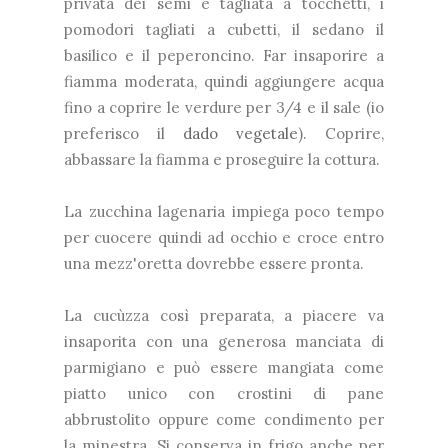
privata dei semi e tagliata a tocchetti, i
pomodori tagliati a cubetti, il sedano il
basilico e il peperoncino. Far insaporire a
fiamma moderata, quindi aggiungere acqua
fino a coprire le verdure per 3/4 e il sale (io
preferisco il
dado vegetale
). Coprire,
abbassare la fiamma e proseguire la cottura.
La zucchina lagenaria impiega poco tempo
per cuocere quindi ad occhio e croce entro
una mezz'oretta dovrebbe essere pronta.
La cucùzza così preparata, a piacere va
insaporita con una generosa manciata di
parmigiano e può essere mangiata come
piatto unico con crostini di pane
abbrustolito oppure come condimento per
la minestra. Si conserva in frigo anche per