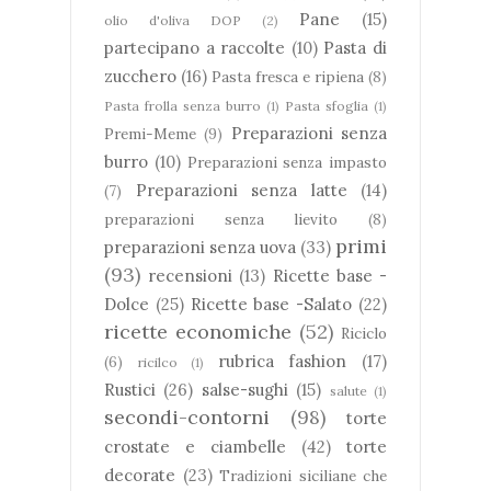
Pane
(15)
olio d'oliva DOP
(2)
partecipano a raccolte
(10)
Pasta di
zucchero
(16)
Pasta fresca e ripiena
(8)
Pasta frolla senza burro
(1)
Pasta sfoglia
(1)
Preparazioni senza
Premi-Meme
(9)
burro
(10)
Preparazioni senza impasto
Preparazioni senza latte
(14)
(7)
preparazioni senza lievito
(8)
primi
preparazioni senza uova
(33)
(93)
recensioni
(13)
Ricette base -
Dolce
(25)
Ricette base -Salato
(22)
ricette economiche
(52)
Riciclo
rubrica fashion
(17)
(6)
ricilco
(1)
Rustici
(26)
salse-sughi
(15)
salute
(1)
secondi-contorni
(98)
torte
crostate e ciambelle
(42)
torte
decorate
(23)
Tradizioni siciliane che