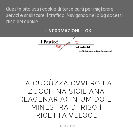
*/
Questo sito usa i cookie di terze parti per migliorare i
servizi e analizzare il traffico. Navigando nel blog accetti
l'uso dei cookie.
+INFORMAZIONI
OK
LA CUCÙZZA OVVERO LA
ZUCCHINA SICILIANA
(LAGENARIA) IN UMIDO E
MINESTRA DI RISO |
RICETTA VELOCE
1:41:00 PM