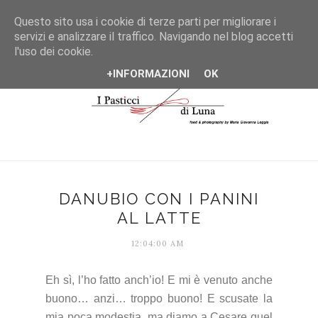
*/
Questo sito usa i cookie di terze parti per migliorare i
servizi e analizzare il traffico. Navigando nel blog accetti
l'uso dei cookie.
+INFORMAZIONI
OK
DANUBIO CON I PANINI
AL LATTE
12:04:00 AM
Eh sì, l’ho fatto anch’io! E mi è venuto anche
buono… anzi… troppo buono! E scusate la
mia poca modestia, ma diamo a Cesare quel