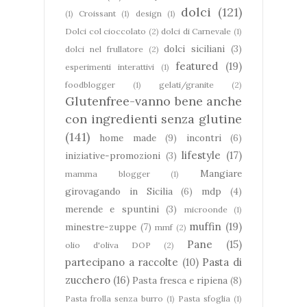
dolci
(121)
(1)
Croissant
(1)
design
(1)
Dolci col cioccolato
(2)
dolci di Carnevale
(1)
dolci siciliani
(3)
dolci nel frullatore
(2)
featured
(19)
esperimenti interattivi
(1)
foodblogger
(1)
gelati/granite
(2)
Glutenfree-vanno bene anche
con ingredienti senza glutine
(141)
home made
(9)
incontri
(6)
lifestyle
(17)
iniziative-promozioni
(3)
Mangiare
mamma blogger
(1)
girovagando in Sicilia
(6)
mdp
(4)
merende e spuntini
(3)
microonde
(1)
muffin
(19)
minestre-zuppe
(7)
mmf
(2)
Pane
(15)
olio d'oliva DOP
(2)
partecipano a raccolte
(10)
Pasta di
zucchero
(16)
Pasta fresca e ripiena
(8)
Pasta frolla senza burro
(1)
Pasta sfoglia
(1)