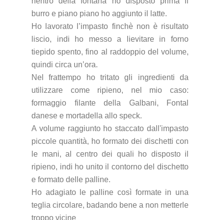
nentro della fontana ho disposto prima il
burro e piano piano ho aggiunto il latte.
Ho lavorato l’impasto finchè non è risultato
liscio, indi ho messo a lievitare in forno
tiepido spento, fino al raddoppio del volume,
quindi circa un’ora.
Nel frattempo ho tritato gli ingredienti da
utilizzare come ripieno, nel mio caso:
formaggio filante della Galbani, Fontal
danese e mortadella allo speck.
A volume raggiunto ho staccato dall'impasto
piccole quantità, ho formato dei dischetti con
le mani, al centro dei quali ho disposto il
ripieno, indi ho unito il contorno del dischetto
e formato delle palline.
Ho adagiato le palline così formate in una
teglia circolare
, badando bene a non metterle
troppo vicine