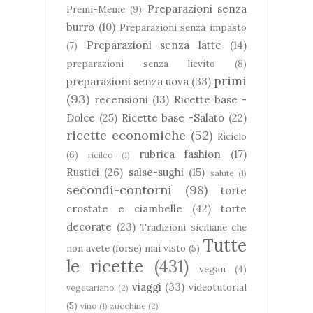
Preparazioni senza
Premi-Meme
(9)
burro
(10)
Preparazioni senza impasto
Preparazioni senza latte
(14)
(7)
preparazioni senza lievito
(8)
primi
preparazioni senza uova
(33)
(93)
recensioni
(13)
Ricette base -
Dolce
(25)
Ricette base -Salato
(22)
ricette economiche
(52)
Riciclo
rubrica fashion
(17)
(6)
ricilco
(1)
Rustici
(26)
salse-sughi
(15)
salute
(1)
secondi-contorni
(98)
torte
crostate e ciambelle
(42)
torte
decorate
(23)
Tradizioni siciliane che
Tutte
non avete (forse) mai visto
(5)
le ricette
(431)
vegan
(4)
viaggi
(33)
videotutorial
vegetariano
(2)
(5)
vino
(1)
zucchine
(2)