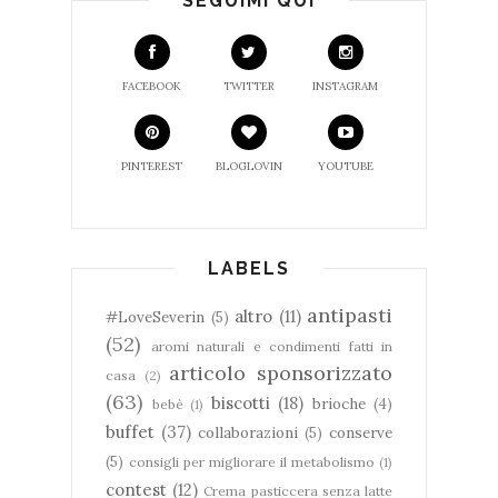
SEGUIMI QUI
FACEBOOK
TWITTER
INSTAGRAM
PINTEREST
BLOGLOVIN
YOUTUBE
LABELS
antipasti
altro
(11)
#LoveSeverin
(5)
(52)
aromi naturali e condimenti fatti in
articolo sponsorizzato
casa
(2)
(63)
biscotti
(18)
brioche
(4)
bebè
(1)
buffet
(37)
collaborazioni
(5)
conserve
(5)
consigli per migliorare il metabolismo
(1)
contest
(12)
Crema pasticcera senza latte