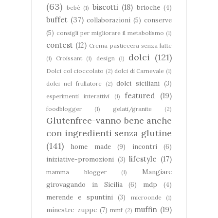
(63)
biscotti
(18)
brioche
(4)
bebè
(1)
buffet
(37)
collaborazioni
(5)
conserve
(5)
consigli per migliorare il metabolismo
(1)
contest
(12)
Crema pasticcera senza latte
dolci
(121)
(1)
Croissant
(1)
design
(1)
Dolci col cioccolato
(2)
dolci di Carnevale
(1)
dolci siciliani
(3)
dolci nel frullatore
(2)
featured
(19)
esperimenti interattivi
(1)
foodblogger
(1)
gelati/granite
(2)
Glutenfree-vanno bene anche
con ingredienti senza glutine
(141)
home made
(9)
incontri
(6)
lifestyle
(17)
iniziative-promozioni
(3)
Mangiare
mamma blogger
(1)
girovagando in Sicilia
(6)
mdp
(4)
merende e spuntini
(3)
microonde
(1)
muffin
(19)
minestre-zuppe
(7)
mmf
(2)