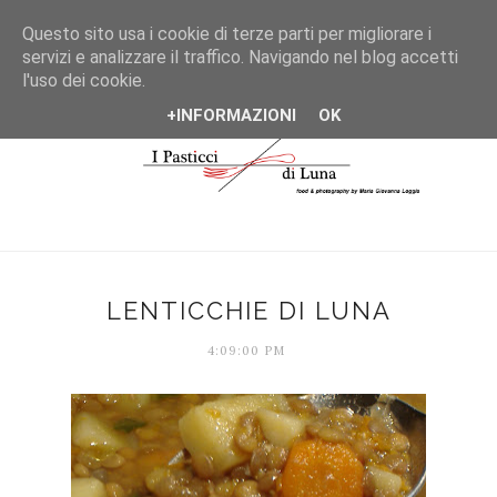
*/
Questo sito usa i cookie di terze parti per migliorare i
servizi e analizzare il traffico. Navigando nel blog accetti
l'uso dei cookie.
+INFORMAZIONI
OK
LENTICCHIE DI LUNA
4:09:00 PM