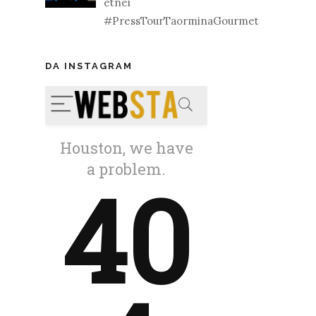
etnei
#PressTourTaorminaGourmet
DA INSTAGRAM