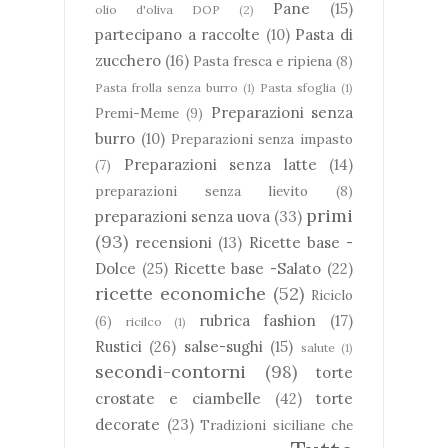
Pane
(15)
olio d'oliva DOP
(2)
partecipano a raccolte
(10)
Pasta di
zucchero
(16)
Pasta fresca e ripiena
(8)
Pasta frolla senza burro
(1)
Pasta sfoglia
(1)
Preparazioni senza
Premi-Meme
(9)
burro
(10)
Preparazioni senza impasto
Preparazioni senza latte
(14)
(7)
preparazioni senza lievito
(8)
primi
preparazioni senza uova
(33)
(93)
recensioni
(13)
Ricette base -
Dolce
(25)
Ricette base -Salato
(22)
ricette economiche
(52)
Riciclo
rubrica fashion
(17)
(6)
ricilco
(1)
Rustici
(26)
salse-sughi
(15)
salute
(1)
secondi-contorni
(98)
torte
crostate e ciambelle
(42)
torte
decorate
(23)
Tradizioni siciliane che