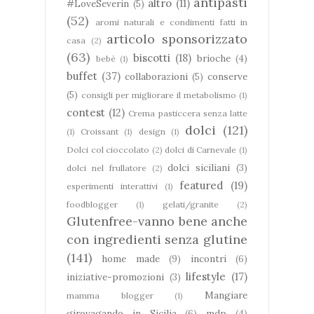
antipasti
altro
(11)
#LoveSeverin
(5)
(52)
aromi naturali e condimenti fatti in
articolo sponsorizzato
casa
(2)
(63)
biscotti
(18)
brioche
(4)
bebè
(1)
buffet
(37)
collaborazioni
(5)
conserve
(5)
consigli per migliorare il metabolismo
(1)
contest
(12)
Crema pasticcera senza latte
dolci
(121)
(1)
Croissant
(1)
design
(1)
Dolci col cioccolato
(2)
dolci di Carnevale
(1)
dolci siciliani
(3)
dolci nel frullatore
(2)
featured
(19)
esperimenti interattivi
(1)
foodblogger
(1)
gelati/granite
(2)
Glutenfree-vanno bene anche
con ingredienti senza glutine
(141)
home made
(9)
incontri
(6)
lifestyle
(17)
iniziative-promozioni
(3)
Mangiare
mamma blogger
(1)
girovagando in Sicilia
(6)
mdp
(4)