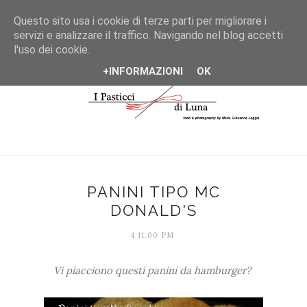
*/
Questo sito usa i cookie di terze parti per migliorare i
servizi e analizzare il traffico. Navigando nel blog accetti
l'uso dei cookie.
+INFORMAZIONI
OK
PANINI TIPO MC
DONALD'S
4:11:00 PM
Vi piacciono questi panini da hamburger?