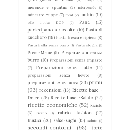
merende e spuntini
(3)
microonde
(1)
muffin
(19)
minestre-zuppe
(7)
mmf
(2)
Pane
(15)
olio d'oliva DOP
(2)
partecipano a raccolte
(10)
Pasta di
zucchero
(16)
Pasta fresca e ripiena
(8)
Pasta frolla senza burro
(1)
Pasta sfoglia
(1)
Preparazioni senza
Premi-Meme
(9)
burro
(10)
Preparazioni senza impasto
Preparazioni senza latte
(14)
(7)
preparazioni senza lievito
(8)
primi
preparazioni senza uova
(33)
(93)
recensioni
(13)
Ricette base -
Dolce
(25)
Ricette base -Salato
(22)
ricette economiche
(52)
Riciclo
rubrica fashion
(17)
(6)
ricilco
(1)
Rustici
(26)
salse-sughi
(15)
salute
(1)
secondi-contorni
(98)
torte