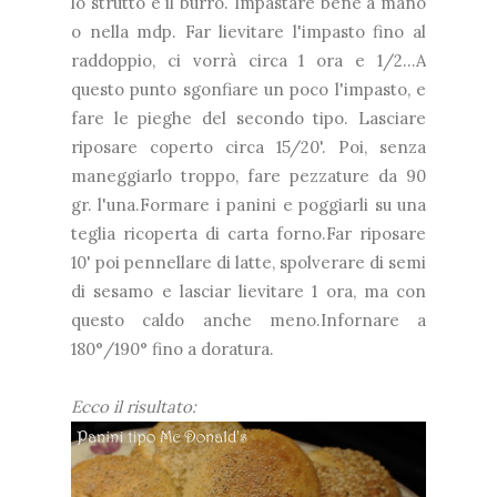
lo strutto e il burro. Impastare bene a mano
o nella mdp. Far lievitare l'impasto fino al
raddoppio, ci vorrà circa 1 ora e 1/2...A
questo punto sgonfiare un poco l'impasto, e
fare le pieghe del secondo tipo. Lasciare
riposare coperto circa 15/20'. Poi, senza
maneggiarlo troppo, fare pezzature da 90
gr. l'una.Formare i panini e poggiarli su una
teglia ricoperta di carta forno.Far riposare
10' poi pennellare di latte, spolverare di semi
di sesamo e lasciar lievitare 1 ora, ma con
questo caldo anche meno.Infornare a
180°/190° fino a doratura.
E
cco il risultato: