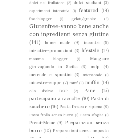
dolci siciliani
(3)
dolci nel frullatore
(2)
featured
(19)
esperimenti interattivi
(1)
foodblogger
(1)
gelati/granite
(2)
Glutenfree-vanno bene anche
con ingredienti senza glutine
(141)
home made
(9)
incontri
(6)
lifestyle
(17)
iniziative-promozioni
(3)
Mangiare
mamma blogger
(1)
girovagando in Sicilia
(6)
mdp
(4)
merende e spuntini
(3)
microonde
(1)
muffin
(19)
minestre-zuppe
(7)
mmf
(2)
Pane
(15)
olio d'oliva DOP
(2)
partecipano a raccolte
(10)
Pasta di
zucchero
(16)
Pasta fresca e ripiena
(8)
Pasta frolla senza burro
(1)
Pasta sfoglia
(1)
Preparazioni senza
Premi-Meme
(9)
burro
(10)
Preparazioni senza impasto