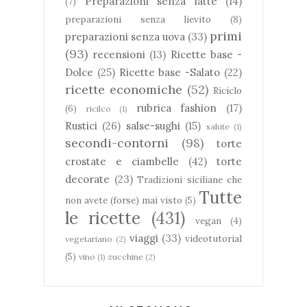
Preparazioni senza latte
(14)
(7)
preparazioni senza lievito
(8)
primi
preparazioni senza uova
(33)
(93)
recensioni
(13)
Ricette base -
Dolce
(25)
Ricette base -Salato
(22)
ricette economiche
(52)
Riciclo
rubrica fashion
(17)
(6)
ricilco
(1)
Rustici
(26)
salse-sughi
(15)
salute
(1)
secondi-contorni
(98)
torte
crostate e ciambelle
(42)
torte
decorate
(23)
Tradizioni siciliane che
Tutte
non avete (forse) mai visto
(5)
le ricette
(431)
vegan
(4)
viaggi
(33)
videotutorial
vegetariano
(2)
(5)
vino
(1)
zucchine
(2)