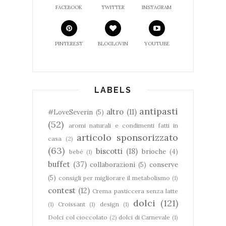
FACEBOOK
TWITTER
INSTAGRAM
PINTEREST
BLOGLOVIN
YOUTUBE
LABELS
antipasti
altro
(11)
#LoveSeverin
(5)
(52)
aromi naturali e condimenti fatti in
articolo sponsorizzato
casa
(2)
(63)
biscotti
(18)
brioche
(4)
bebè
(1)
buffet
(37)
collaborazioni
(5)
conserve
(5)
consigli per migliorare il metabolismo
(1)
contest
(12)
Crema pasticcera senza latte
dolci
(121)
(1)
Croissant
(1)
design
(1)
Dolci col cioccolato
(2)
dolci di Carnevale
(1)