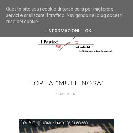
*/
Questo sito usa i cookie di terze parti per migliorare i
servizi e analizzare il traffico. Navigando nel blog accetti
l'uso dei cookie.
+INFORMAZIONI
OK
TORTA "MUFFINOSA"
6:32:00 PM