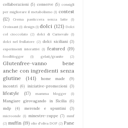
collaborazioni
(5)
conserve
(5)
consigli
contest
per migliorare il metabolismo
(1)
(12)
Crema pasticcera senza latte
(1)
dolci
(121)
Croissant
(1)
design
(1)
Dolci
col cioccolato
(2)
dolci di Carnevale
(1)
dolci siciliani
(3)
dolci nel frullatore
(2)
featured
(19)
esperimenti interattivi
(1)
foodblogger
(1)
gelati/granite
(2)
Glutenfree-vanno bene
anche con ingredienti senza
glutine
(141)
home made
(9)
incontri
(6)
iniziative-promozioni
(3)
lifestyle
(17)
mamma blogger
(1)
Mangiare girovagando in Sicilia
(6)
mdp
(4)
merende e spuntini
(3)
minestre-zuppe
(7)
microonde
(1)
mmf
muffin
(19)
Pane
(2)
olio d'oliva DOP
(2)