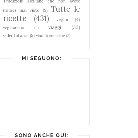
Tradizioni siciliane che non avete
Tutte le
(forse) mai visto
(5)
ricette
(431)
vegan
(4)
viaggi
(33)
vegetariano
(2)
videotutorial
(5)
vino
(1)
zucchine
(2)
MI SEGUONO:
SONO ANCHE QUI: