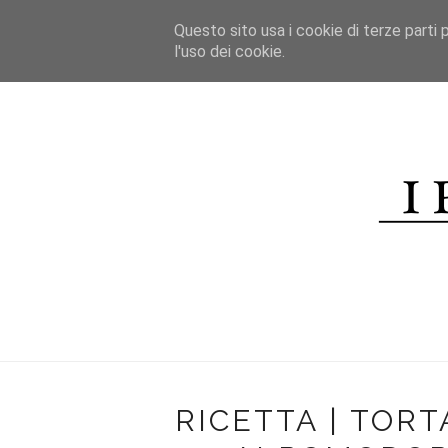
*/
Questo sito usa i cookie di terze parti p
HOME
l'uso dei cookie.
CHI SONO
CONTATTI
R
RICETTA | TOR