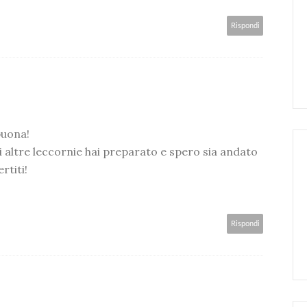
Rispondi
uona!
i altre leccornie hai preparato e spero sia andato
rtiti!
Rispondi