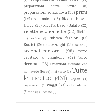
preparazioni senza lievito
(8)
primi
preparazioni senza uova
(33)
(93)
recensioni
(13)
Ricette base -
Dolce
(25)
Ricette base -Salato
(22)
ricette economiche
(52)
Riciclo
rubrica fashion
(17)
(6)
ricilco
(1)
Rustici
(26)
salse-sughi
(15)
salute
(1)
secondi-contorni
(98)
torte
crostate e ciambelle
(42)
torte
decorate
(23)
Tradizioni siciliane che
Tutte
non avete (forse) mai visto
(5)
le ricette
(431)
vegan
(4)
viaggi
(33)
videotutorial
vegetariano
(2)
(5)
vino
(1)
zucchine
(2)