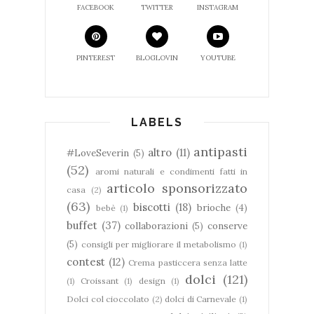
FACEBOOK
TWITTER
INSTAGRAM
PINTEREST
BLOGLOVIN
YOUTUBE
LABELS
antipasti
altro
(11)
#LoveSeverin
(5)
(52)
aromi naturali e condimenti fatti in
articolo sponsorizzato
casa
(2)
(63)
biscotti
(18)
brioche
(4)
bebè
(1)
buffet
(37)
collaborazioni
(5)
conserve
(5)
consigli per migliorare il metabolismo
(1)
contest
(12)
Crema pasticcera senza latte
dolci
(121)
(1)
Croissant
(1)
design
(1)
Dolci col cioccolato
(2)
dolci di Carnevale
(1)