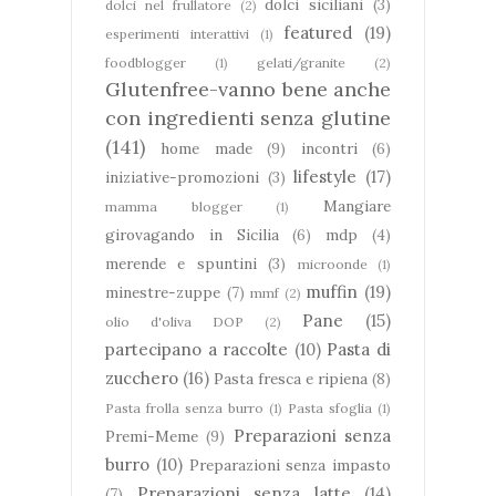
dolci siciliani
(3)
dolci nel frullatore
(2)
featured
(19)
esperimenti interattivi
(1)
foodblogger
(1)
gelati/granite
(2)
Glutenfree-vanno bene anche
con ingredienti senza glutine
(141)
home made
(9)
incontri
(6)
lifestyle
(17)
iniziative-promozioni
(3)
Mangiare
mamma blogger
(1)
girovagando in Sicilia
(6)
mdp
(4)
merende e spuntini
(3)
microonde
(1)
muffin
(19)
minestre-zuppe
(7)
mmf
(2)
Pane
(15)
olio d'oliva DOP
(2)
partecipano a raccolte
(10)
Pasta di
zucchero
(16)
Pasta fresca e ripiena
(8)
Pasta frolla senza burro
(1)
Pasta sfoglia
(1)
Preparazioni senza
Premi-Meme
(9)
burro
(10)
Preparazioni senza impasto
Preparazioni senza latte
(14)
(7)