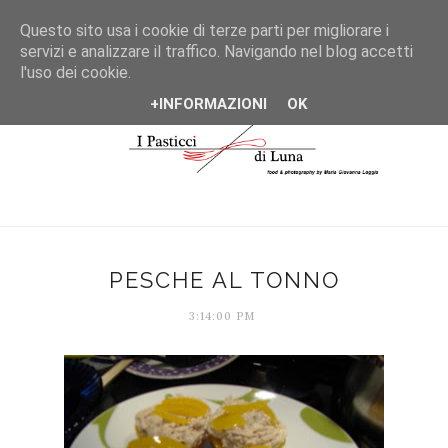
*/
Questo sito usa i cookie di terze parti per migliorare i
servizi e analizzare il traffico. Navigando nel blog accetti
l'uso dei cookie.
+INFORMAZIONI
OK
PESCHE AL TONNO
3:14:00 PM