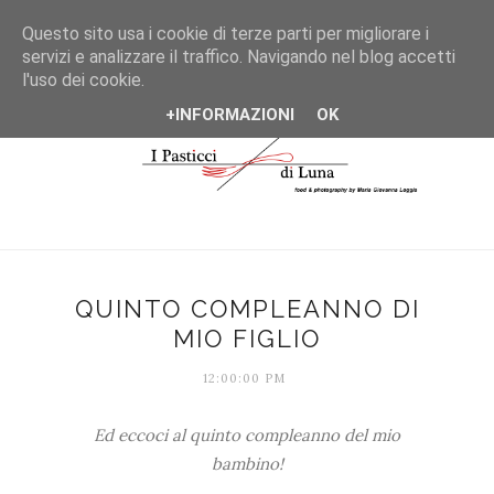
*/
Questo sito usa i cookie di terze parti per migliorare i
servizi e analizzare il traffico. Navigando nel blog accetti
l'uso dei cookie.
+INFORMAZIONI
OK
QUINTO COMPLEANNO DI
MIO FIGLIO
12:00:00 PM
Ed eccoci al quinto compleanno del mio
bambino!