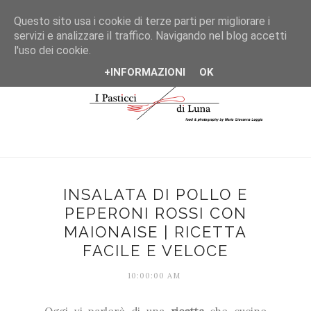
*/
Questo sito usa i cookie di terze parti per migliorare i
servizi e analizzare il traffico. Navigando nel blog accetti
l'uso dei cookie.
+INFORMAZIONI
OK
INSALATA DI POLLO E
PEPERONI ROSSI CON
MAIONAISE | RICETTA
FACILE E VELOCE
10:00:00 AM