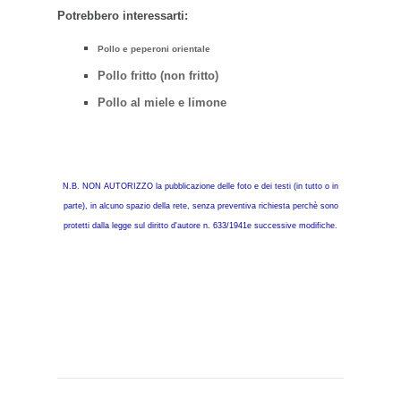
Potrebbero interessarti:
Pollo e peperoni orientale
Pollo fritto (non fritto)
Pollo al miele e limone
N.B. NON AUTORIZZO la pubblicazione delle foto e dei testi (in tutto o in
parte), in alcuno spazio della rete, senza preventiva richiesta perchè sono
protetti dalla legge sul diritto d'autore n. 633/1941e successive modifiche.