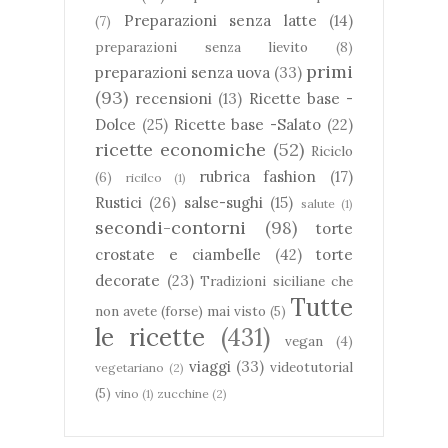
Preparazioni senza latte
(14)
(7)
preparazioni senza lievito
(8)
primi
preparazioni senza uova
(33)
(93)
recensioni
(13)
Ricette base -
Dolce
(25)
Ricette base -Salato
(22)
ricette economiche
(52)
Riciclo
rubrica fashion
(17)
(6)
ricilco
(1)
Rustici
(26)
salse-sughi
(15)
salute
(1)
secondi-contorni
(98)
torte
crostate e ciambelle
(42)
torte
decorate
(23)
Tradizioni siciliane che
Tutte
non avete (forse) mai visto
(5)
le ricette
(431)
vegan
(4)
viaggi
(33)
videotutorial
vegetariano
(2)
(5)
vino
(1)
zucchine
(2)