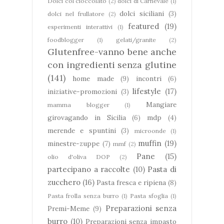
Dolci col cioccolato
(2)
dolci di Carnevale
(1)
dolci siciliani
(3)
dolci nel frullatore
(2)
featured
(19)
esperimenti interattivi
(1)
foodblogger
(1)
gelati/granite
(2)
Glutenfree-vanno bene anche
con ingredienti senza glutine
(141)
home made
(9)
incontri
(6)
lifestyle
(17)
iniziative-promozioni
(3)
Mangiare
mamma blogger
(1)
girovagando in Sicilia
(6)
mdp
(4)
merende e spuntini
(3)
microonde
(1)
muffin
(19)
minestre-zuppe
(7)
mmf
(2)
Pane
(15)
olio d'oliva DOP
(2)
partecipano a raccolte
(10)
Pasta di
zucchero
(16)
Pasta fresca e ripiena
(8)
Pasta frolla senza burro
(1)
Pasta sfoglia
(1)
Preparazioni senza
Premi-Meme
(9)
burro
(10)
Preparazioni senza impasto