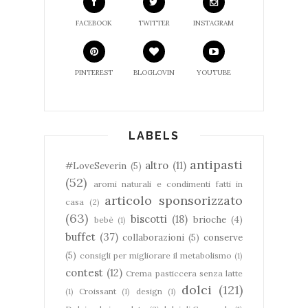
FACEBOOK
TWITTER
INSTAGRAM
PINTEREST
BLOGLOVIN
YOUTUBE
LABELS
antipasti
altro
(11)
#LoveSeverin
(5)
(52)
aromi naturali e condimenti fatti in
articolo sponsorizzato
casa
(2)
(63)
biscotti
(18)
brioche
(4)
bebè
(1)
buffet
(37)
collaborazioni
(5)
conserve
(5)
consigli per migliorare il metabolismo
(1)
contest
(12)
Crema pasticcera senza latte
dolci
(121)
(1)
Croissant
(1)
design
(1)