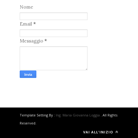
Nome
Email
*
Messaggio
*
Template Setting By :
Ing. Maria Giovanna Loggia
. All Rights
Reserved.
VAI ALL'INIZIO