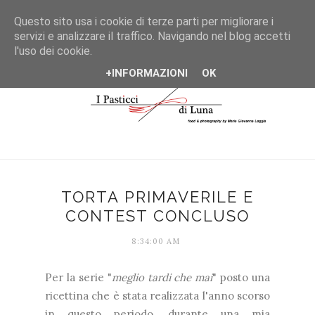
*/
Questo sito usa i cookie di terze parti per migliorare i
servizi e analizzare il traffico. Navigando nel blog accetti
l'uso dei cookie.
+INFORMAZIONI
OK
TORTA PRIMAVERILE E
CONTEST CONCLUSO
8:34:00 AM
Per la serie "
meglio tardi che mai
" posto una
ricettina che è stata realizzata l'anno scorso
in questo periodo, durante una mia