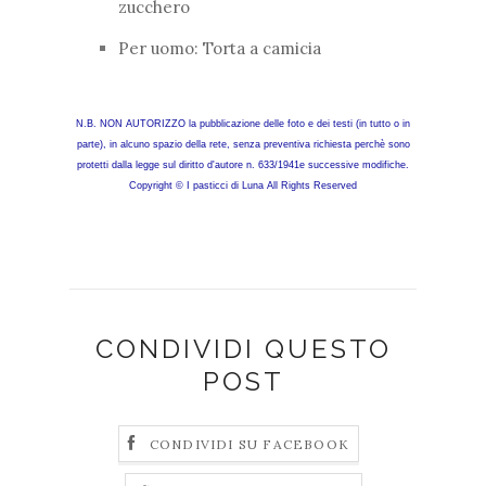
zucchero
Per uomo: Torta a camicia
N.B. NON AUTORIZZO la pubblicazione delle foto e dei testi (in tutto o in
parte), in alcuno spazio della rete, senza preventiva richiesta perchè sono
protetti dalla legge sul diritto d'autore n. 633/1941e successive modifiche.
Copyright © I pasticci di Luna All Rights Reserved
CONDIVIDI QUESTO
POST
CONDIVIDI SU FACEBOOK