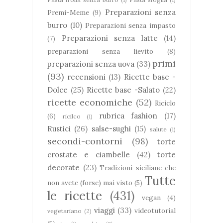
Preparazioni senza
Premi-Meme
(9)
burro
(10)
Preparazioni senza impasto
Preparazioni senza latte
(14)
(7)
preparazioni senza lievito
(8)
primi
preparazioni senza uova
(33)
(93)
recensioni
(13)
Ricette base -
Dolce
(25)
Ricette base -Salato
(22)
ricette economiche
(52)
Riciclo
rubrica fashion
(17)
(6)
ricilco
(1)
Rustici
(26)
salse-sughi
(15)
salute
(1)
secondi-contorni
(98)
torte
crostate e ciambelle
(42)
torte
decorate
(23)
Tradizioni siciliane che
Tutte
non avete (forse) mai visto
(5)
le ricette
(431)
vegan
(4)
viaggi
(33)
videotutorial
vegetariano
(2)