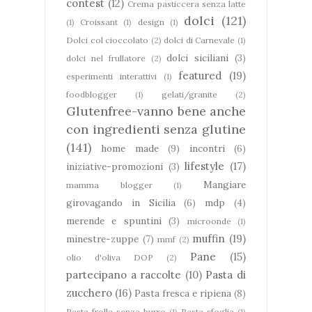
contest
(12)
Crema pasticcera senza latte
dolci
(121)
(1)
Croissant
(1)
design
(1)
Dolci col cioccolato
(2)
dolci di Carnevale
(1)
dolci siciliani
(3)
dolci nel frullatore
(2)
featured
(19)
esperimenti interattivi
(1)
foodblogger
(1)
gelati/granite
(2)
Glutenfree-vanno bene anche
con ingredienti senza glutine
(141)
home made
(9)
incontri
(6)
lifestyle
(17)
iniziative-promozioni
(3)
Mangiare
mamma blogger
(1)
girovagando in Sicilia
(6)
mdp
(4)
merende e spuntini
(3)
microonde
(1)
muffin
(19)
minestre-zuppe
(7)
mmf
(2)
Pane
(15)
olio d'oliva DOP
(2)
partecipano a raccolte
(10)
Pasta di
zucchero
(16)
Pasta fresca e ripiena
(8)
Pasta frolla senza burro
(1)
Pasta sfoglia
(1)