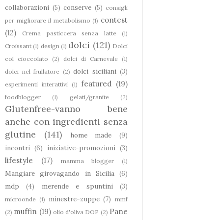
collaborazioni
(5)
conserve
(5)
consigli
contest
per migliorare il metabolismo
(1)
(12)
Crema pasticcera senza latte
(1)
dolci
(121)
Croissant
(1)
design
(1)
Dolci
col cioccolato
(2)
dolci di Carnevale
(1)
dolci siciliani
(3)
dolci nel frullatore
(2)
featured
(19)
esperimenti interattivi
(1)
foodblogger
(1)
gelati/granite
(2)
Glutenfree-vanno bene
anche con ingredienti senza
glutine
(141)
home made
(9)
incontri
(6)
iniziative-promozioni
(3)
lifestyle
(17)
mamma blogger
(1)
Mangiare girovagando in Sicilia
(6)
mdp
(4)
merende e spuntini
(3)
minestre-zuppe
(7)
microonde
(1)
mmf
muffin
(19)
Pane
(2)
olio d'oliva DOP
(2)