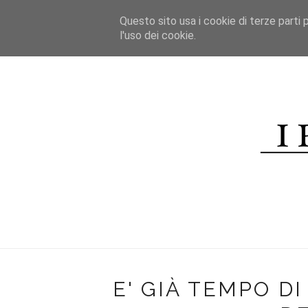
*/
Questo sito usa i cookie di terze parti p
HOME
l'uso dei cookie.
CHI SONO
CONTATTI
R
E' GIÀ TEMPO D