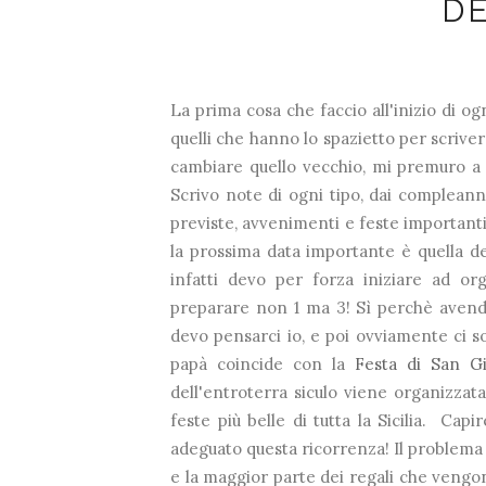
DE
La prima cosa che faccio all'inizio di o
quelli che hanno lo spazietto per scriver
cambiare quello vecchio, mi premuro a 
Scrivo note di ogni tipo, dai compleanni
previste, avvenimenti e feste importanti
la prossima data importante è quella del
infatti devo per forza iniziare ad o
preparare non 1 ma 3! Sì perchè avendo
devo pensarci io, e poi ovviamente ci s
papà coincide con la
Festa di San G
dell'entroterra siculo viene organizzata
feste più belle di tutta la Sicilia. Ca
adeguato questa ricorrenza! Il problema è
e la maggior parte dei regali che vengon