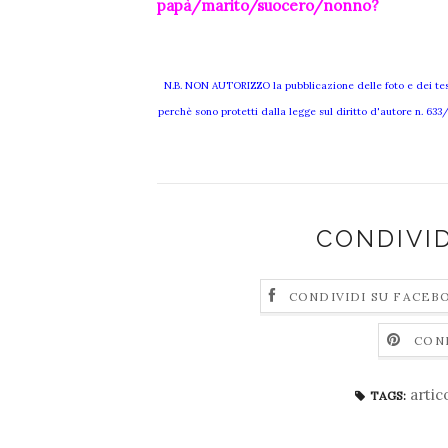
papà/marito/suocero/nonno?
N.B. NON AUTORIZZO la pubblicazione delle foto e dei testi
perchè sono protetti dalla legge sul diritto d'autore n. 63
CONDIVI
CONDIVIDI SU FACEB
CON
artic
TAGS: