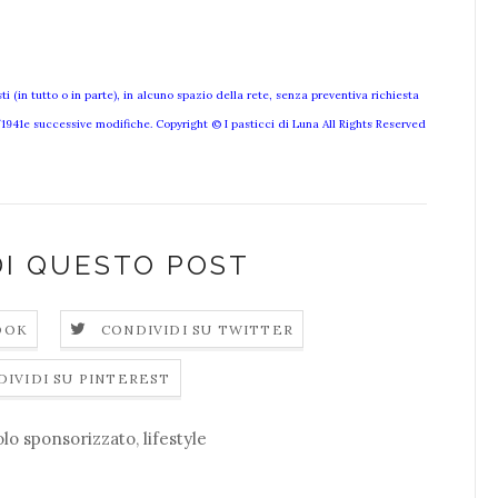
 (in tutto o in parte), in alcuno spazio della rete, senza preventiva richiesta
3/1941e successive modifiche. Copyright © I pasticci di Luna All Rights Reserved
DI QUESTO POST
OOK
CONDIVIDI SU TWITTER
DIVIDI SU PINTEREST
olo sponsorizzato
,
lifestyle