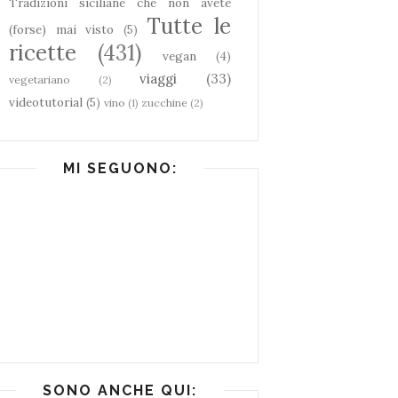
Tradizioni siciliane che non avete
Tutte le
(forse) mai visto
(5)
ricette
(431)
vegan
(4)
viaggi
(33)
vegetariano
(2)
videotutorial
(5)
vino
(1)
zucchine
(2)
MI SEGUONO:
SONO ANCHE QUI: