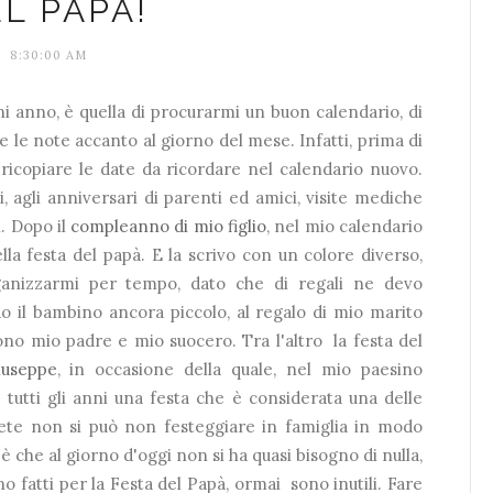
L PAPÀ!
8:30:00 AM
gni anno, è quella di procurarmi un buon calendario, di
e le note accanto al giorno del mese. Infatti, prima di
ricopiare le date da ricordare nel calendario nuovo.
, agli anniversari di parenti ed amici, visite mediche
. Dopo il
compleanno di mio figlio
, nel mio calendario
la festa del papà. E la scrivo con un colore diverso,
rganizzarmi per tempo, dato che di regali ne devo
 il bambino ancora piccolo, al regalo di mio marito
ono mio padre e mio suocero. Tra l'altro la festa del
iuseppe
, in occasione della quale, nel mio paesino
 tutti gli anni una festa che è considerata una delle
pirete non si può non festeggiare in famiglia in modo
 che al giorno d'oggi non si ha quasi bisogno di nulla,
o fatti per la Festa del Papà, ormai sono inutili. Fare