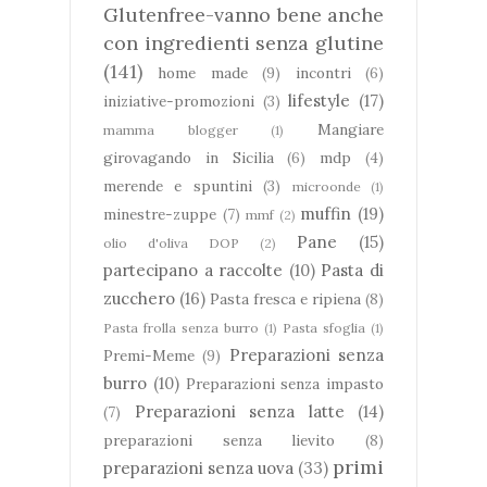
Glutenfree-vanno bene anche
con ingredienti senza glutine
(141)
home made
(9)
incontri
(6)
lifestyle
(17)
iniziative-promozioni
(3)
Mangiare
mamma blogger
(1)
girovagando in Sicilia
(6)
mdp
(4)
merende e spuntini
(3)
microonde
(1)
muffin
(19)
minestre-zuppe
(7)
mmf
(2)
Pane
(15)
olio d'oliva DOP
(2)
partecipano a raccolte
(10)
Pasta di
zucchero
(16)
Pasta fresca e ripiena
(8)
Pasta frolla senza burro
(1)
Pasta sfoglia
(1)
Preparazioni senza
Premi-Meme
(9)
burro
(10)
Preparazioni senza impasto
Preparazioni senza latte
(14)
(7)
preparazioni senza lievito
(8)
primi
preparazioni senza uova
(33)