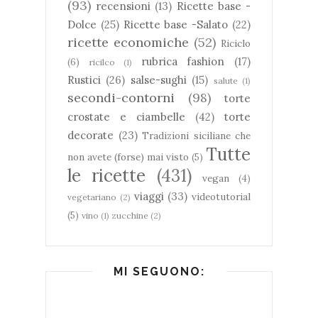
(93)
recensioni
(13)
Ricette base -
Dolce
(25)
Ricette base -Salato
(22)
ricette economiche
(52)
Riciclo
rubrica fashion
(17)
(6)
ricilco
(1)
Rustici
(26)
salse-sughi
(15)
salute
(1)
secondi-contorni
(98)
torte
crostate e ciambelle
(42)
torte
decorate
(23)
Tradizioni siciliane che
Tutte
non avete (forse) mai visto
(5)
le ricette
(431)
vegan
(4)
viaggi
(33)
videotutorial
vegetariano
(2)
(5)
vino
(1)
zucchine
(2)
MI SEGUONO: