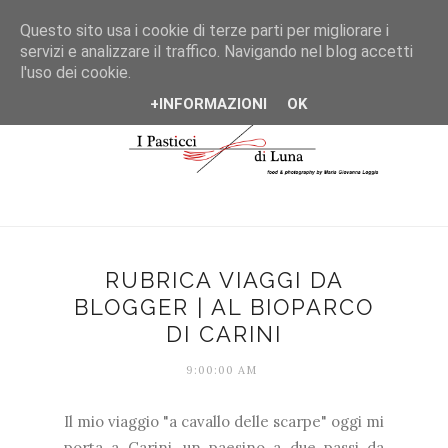
*/
Questo sito usa i cookie di terze parti per migliorare i
servizi e analizzare il traffico. Navigando nel blog accetti
l'uso dei cookie.
+INFORMAZIONI
OK
RUBRICA VIAGGI DA
BLOGGER | AL BIOPARCO
DI CARINI
9:00:00 AM
Il mio viaggio "a cavallo delle scarpe" oggi mi
porta a Carini, un paesino a due passi da