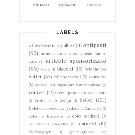
PINTEREST
BLOGLOVIN
YOUTUBE
LABELS
antipasti
altro
(11)
#LoveSeverin
(5)
(52)
aromi naturali e condimenti fatti in
articolo sponsorizzato
casa
(2)
(63)
biscotti
(18)
brioche
(4)
bebè
(1)
buffet
(37)
collaborazioni
(5)
conserve
(5)
consigli per migliorare il metabolismo
(1)
contest
(12)
Crema pasticcera senza latte
dolci
(121)
(1)
Croissant
(1)
design
(1)
Dolci col cioccolato
(2)
dolci di Carnevale
(1)
dolci siciliani
(3)
dolci nel frullatore
(2)
featured
(19)
esperimenti interattivi
(1)
foodblogger
(1)
gelati/granite
(2)