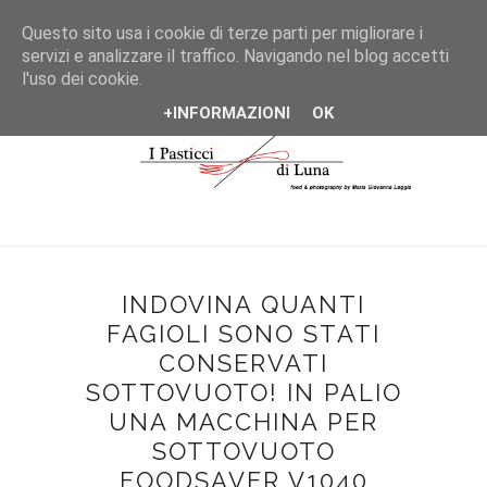
*/
Questo sito usa i cookie di terze parti per migliorare i
servizi e analizzare il traffico. Navigando nel blog accetti
l'uso dei cookie.
+INFORMAZIONI
OK
INDOVINA QUANTI
FAGIOLI SONO STATI
CONSERVATI
SOTTOVUOTO! IN PALIO
UNA MACCHINA PER
SOTTOVUOTO
FOODSAVER V1040