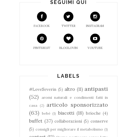
SEGUIMI QUI
FACEBOOK
TWITTER
INSTAGRAM
PINTEREST
BLOGLOVIN
YOUTUBE
LABELS
antipasti
altro
(11)
#LoveSeverin
(5)
(52)
aromi naturali e condimenti fatti in
articolo sponsorizzato
casa
(2)
(63)
biscotti
(18)
brioche
(4)
bebè
(1)
buffet
(37)
collaborazioni
(5)
conserve
(5)
consigli per migliorare il metabolismo
(1)
contest
(12)