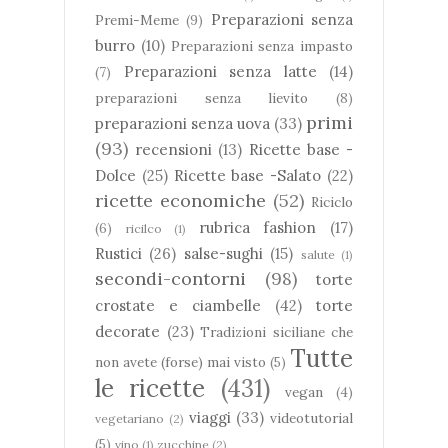
Preparazioni senza
Premi-Meme
(9)
burro
(10)
Preparazioni senza impasto
Preparazioni senza latte
(14)
(7)
preparazioni senza lievito
(8)
primi
preparazioni senza uova
(33)
(93)
recensioni
(13)
Ricette base -
Dolce
(25)
Ricette base -Salato
(22)
ricette economiche
(52)
Riciclo
rubrica fashion
(17)
(6)
ricilco
(1)
Rustici
(26)
salse-sughi
(15)
salute
(1)
secondi-contorni
(98)
torte
crostate e ciambelle
(42)
torte
decorate
(23)
Tradizioni siciliane che
Tutte
non avete (forse) mai visto
(5)
le ricette
(431)
vegan
(4)
viaggi
(33)
videotutorial
vegetariano
(2)
(5)
vino
(1)
zucchine
(2)