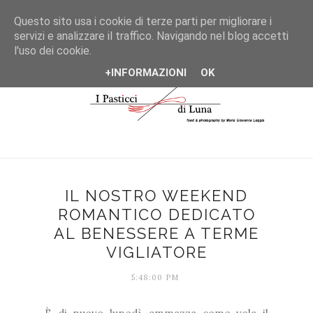
*/
Questo sito usa i cookie di terze parti per migliorare i
servizi e analizzare il traffico. Navigando nel blog accetti
l'uso dei cookie.
+INFORMAZIONI
OK
IL NOSTRO WEEKEND
ROMANTICO DEDICATO
AL BENESSERE A TERME
VIGLIATORE
5:48:00 PM