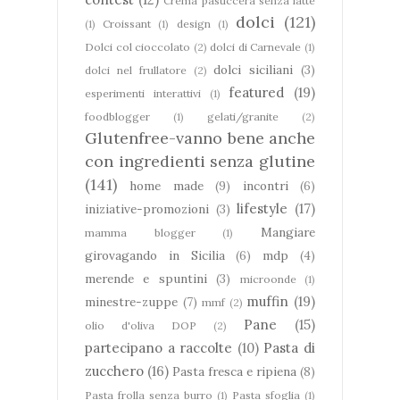
Crema pasticcera senza latte
dolci
(121)
(1)
Croissant
(1)
design
(1)
Dolci col cioccolato
(2)
dolci di Carnevale
(1)
dolci siciliani
(3)
dolci nel frullatore
(2)
featured
(19)
esperimenti interattivi
(1)
foodblogger
(1)
gelati/granite
(2)
Glutenfree-vanno bene anche
con ingredienti senza glutine
(141)
home made
(9)
incontri
(6)
lifestyle
(17)
iniziative-promozioni
(3)
Mangiare
mamma blogger
(1)
girovagando in Sicilia
(6)
mdp
(4)
merende e spuntini
(3)
microonde
(1)
muffin
(19)
minestre-zuppe
(7)
mmf
(2)
Pane
(15)
olio d'oliva DOP
(2)
partecipano a raccolte
(10)
Pasta di
zucchero
(16)
Pasta fresca e ripiena
(8)
Pasta frolla senza burro
(1)
Pasta sfoglia
(1)