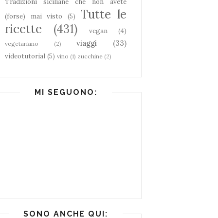
Tradizioni siciliane che non avete
Tutte le
(forse) mai visto
(5)
ricette
(431)
vegan
(4)
viaggi
(33)
vegetariano
(2)
videotutorial
(5)
vino
(1)
zucchine
(2)
MI SEGUONO:
SONO ANCHE QUI: