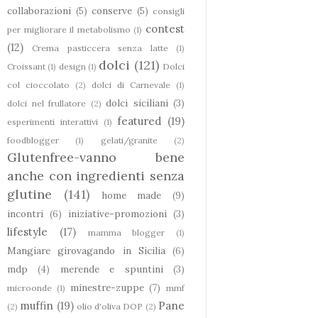
collaborazioni
(5)
conserve
(5)
consigli
contest
per migliorare il metabolismo
(1)
(12)
Crema pasticcera senza latte
(1)
dolci
(121)
Croissant
(1)
design
(1)
Dolci
col cioccolato
(2)
dolci di Carnevale
(1)
dolci siciliani
(3)
dolci nel frullatore
(2)
featured
(19)
esperimenti interattivi
(1)
foodblogger
(1)
gelati/granite
(2)
Glutenfree-vanno bene
anche con ingredienti senza
glutine
(141)
home made
(9)
incontri
(6)
iniziative-promozioni
(3)
lifestyle
(17)
mamma blogger
(1)
Mangiare girovagando in Sicilia
(6)
mdp
(4)
merende e spuntini
(3)
minestre-zuppe
(7)
microonde
(1)
mmf
muffin
(19)
Pane
(2)
olio d'oliva DOP
(2)