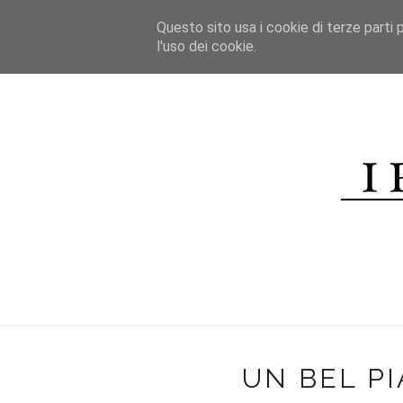
*/
Questo sito usa i cookie di terze parti p
HOME
l'uso dei cookie.
CHI SONO
CONTATTI
R
UN BEL PI