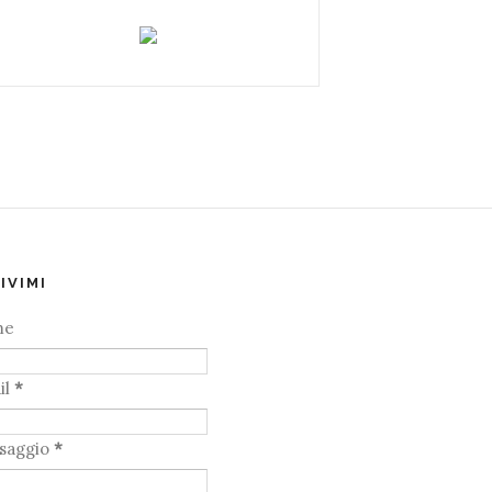
IVIMI
me
il
*
saggio
*