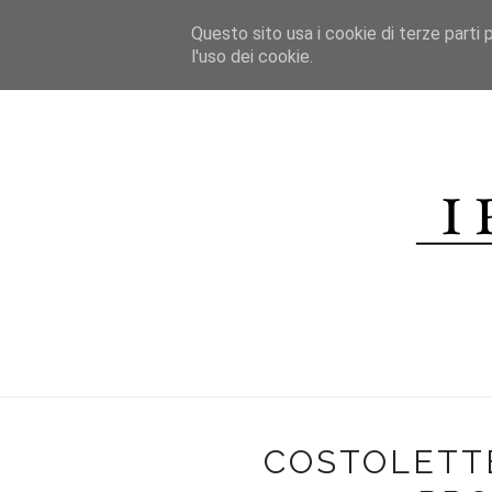
*/
Questo sito usa i cookie di terze parti p
HOME
l'uso dei cookie.
CHI SONO
CONTATTI
R
COSTOLETTE