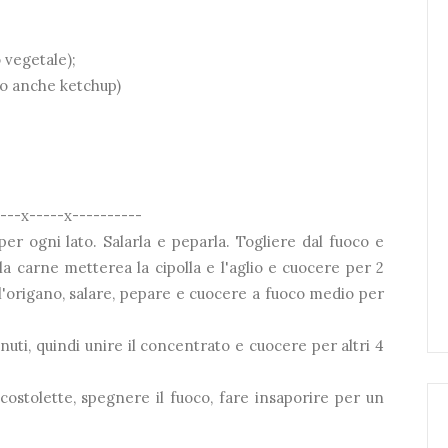
 vegetale);
(o anche ketchup)
----x-----x----------
er ogni lato. Salarla e peparla. Togliere dal fuoco e
lla carne metterea la cipolla e l'aglio e cuocere per 2
l'origano, salare, pepare e cuocere a fuoco medio per
uti, quindi unire il concentrato e cuocere per altri 4
ostolette, spegnere il fuoco, fare insaporire per un