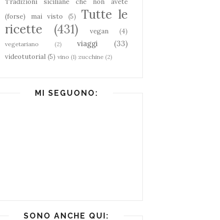
Tradizioni siciliane che non avete
Tutte le
(forse) mai visto
(5)
ricette
(431)
vegan
(4)
viaggi
(33)
vegetariano
(2)
videotutorial
(5)
vino
(1)
zucchine
(2)
MI SEGUONO:
SONO ANCHE QUI: