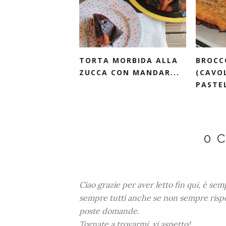
TORTA MORBIDA ALLA
BROCC
ZUCCA CON MANDAR...
(CAVOL
PASTEL
0 
Ciao grazie per aver letto fin qui, è se
sempre tutti anche se non sempre risp
poste domande.
Tornate a trovarmi, vi aspetto!