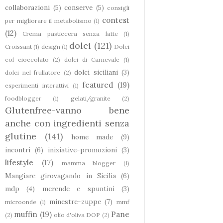
collaborazioni
(5)
conserve
(5)
consigli
contest
per migliorare il metabolismo
(1)
(12)
Crema pasticcera senza latte
(1)
dolci
(121)
Croissant
(1)
design
(1)
Dolci
col cioccolato
(2)
dolci di Carnevale
(1)
dolci siciliani
(3)
dolci nel frullatore
(2)
featured
(19)
esperimenti interattivi
(1)
foodblogger
(1)
gelati/granite
(2)
Glutenfree-vanno bene
anche con ingredienti senza
glutine
(141)
home made
(9)
incontri
(6)
iniziative-promozioni
(3)
lifestyle
(17)
mamma blogger
(1)
Mangiare girovagando in Sicilia
(6)
mdp
(4)
merende e spuntini
(3)
minestre-zuppe
(7)
microonde
(1)
mmf
muffin
(19)
Pane
(2)
olio d'oliva DOP
(2)