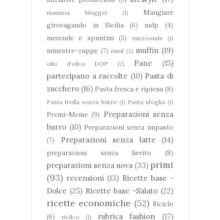
Mangiare
mamma blogger
(1)
girovagando in Sicilia
(6)
mdp
(4)
merende e spuntini
(3)
microonde
(1)
muffin
(19)
minestre-zuppe
(7)
mmf
(2)
Pane
(15)
olio d'oliva DOP
(2)
partecipano a raccolte
(10)
Pasta di
zucchero
(16)
Pasta fresca e ripiena
(8)
Pasta frolla senza burro
(1)
Pasta sfoglia
(1)
Preparazioni senza
Premi-Meme
(9)
burro
(10)
Preparazioni senza impasto
Preparazioni senza latte
(14)
(7)
preparazioni senza lievito
(8)
primi
preparazioni senza uova
(33)
(93)
recensioni
(13)
Ricette base -
Dolce
(25)
Ricette base -Salato
(22)
ricette economiche
(52)
Riciclo
rubrica fashion
(17)
(6)
ricilco
(1)