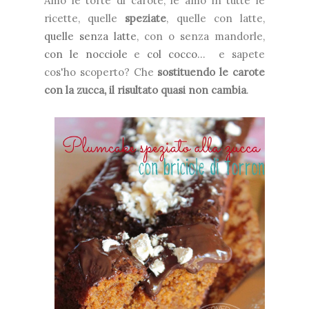
Amo le torte di carote, le amo in tutte le
ricette, quelle
speziate
, quelle con latte,
quelle senza latte
, con o senza mandorle,
con le nocciole
e
col cocco
... e sapete
cos'ho scoperto? Che
sostituendo le carote
con la zucca, il risultato quasi non cambia
.