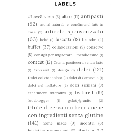
LABELS
antipasti
altro
(11)
#LoveSeverin
(5)
(52)
aromi naturali e condimenti fatti in
articolo sponsorizzato
casa
(2)
(63)
biscotti
(18)
brioche
(4)
bebè
(1)
buffet
(37)
collaborazioni
(5)
conserve
(5)
consigli per migliorare il metabolismo
(1)
contest
(12)
Crema pasticcera senza latte
dolci
(121)
(1)
Croissant
(1)
design
(1)
Dolci col cioccolato
(2)
dolci di Carnevale
(1)
dolci siciliani
(3)
dolci nel frullatore
(2)
featured
(19)
esperimenti interattivi
(1)
foodblogger
(1)
gelati/granite
(2)
Glutenfree-vanno bene anche
con ingredienti senza glutine
(141)
home made
(9)
incontri
(6)
lifestyle
(17)
iniziative-promozioni
(3)