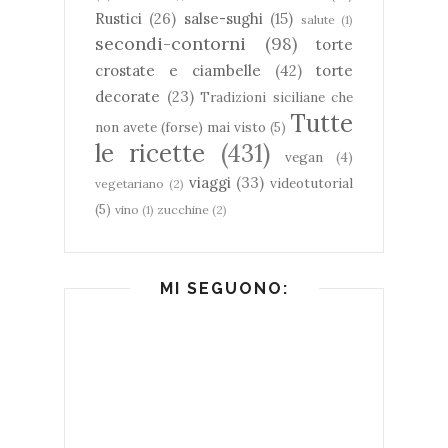
Rustici
(26)
salse-sughi
(15)
salute
(1)
secondi-contorni
(98)
torte
crostate e ciambelle
(42)
torte
decorate
(23)
Tradizioni siciliane che
Tutte
non avete (forse) mai visto
(5)
le ricette
(431)
vegan
(4)
viaggi
(33)
videotutorial
vegetariano
(2)
(5)
vino
(1)
zucchine
(2)
MI SEGUONO: