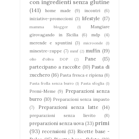
con ingredienti senza glutine
(141)
home made
(9)
incontri
(6)
lifestyle
(17)
iniziative-promozioni
(3)
Mangiare
mamma blogger
(1)
girovagando in Sicilia
(6)
mdp
(4)
merende e spuntini
(3)
microonde
(1)
muffin
(19)
minestre-zuppe
(7)
mmf
(2)
Pane
(15)
olio d'oliva DOP
(2)
partecipano a raccolte
(10)
Pasta di
zucchero
(16)
Pasta fresca e ripiena
(8)
Pasta frolla senza burro
(1)
Pasta sfoglia
(1)
Preparazioni senza
Premi-Meme
(9)
burro
(10)
Preparazioni senza impasto
Preparazioni senza latte
(14)
(7)
preparazioni senza lievito
(8)
primi
preparazioni senza uova
(33)
(93)
recensioni
(13)
Ricette base -