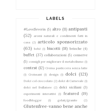
LABELS
antipasti
altro
(11)
#LoveSeverin
(5)
(52)
aromi naturali e condimenti fatti in
articolo sponsorizzato
casa
(2)
(63)
biscotti
(18)
brioche
(4)
bebè
(1)
buffet
(37)
collaborazioni
(5)
conserve
(5)
consigli per migliorare il metabolismo
(1)
contest
(12)
Crema pasticcera senza latte
dolci
(121)
(1)
Croissant
(1)
design
(1)
Dolci col cioccolato
(2)
dolci di Carnevale
(1)
dolci siciliani
(3)
dolci nel frullatore
(2)
featured
(19)
esperimenti interattivi
(1)
foodblogger
(1)
gelati/granite
(2)
Glutenfree-vanno bene anche