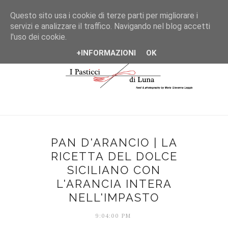
*/
Questo sito usa i cookie di terze parti per migliorare i
servizi e analizzare il traffico. Navigando nel blog accetti
l'uso dei cookie.
+INFORMAZIONI
OK
PAN D'ARANCIO | LA
RICETTA DEL DOLCE
SICILIANO CON
L'ARANCIA INTERA
NELL'IMPASTO
9:04:00 PM