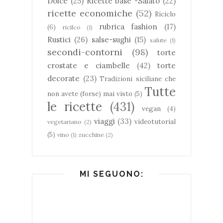
Dolce
(25)
Ricette base -Salato
(22)
ricette economiche
(52)
Riciclo
rubrica fashion
(17)
(6)
ricilco
(1)
Rustici
(26)
salse-sughi
(15)
salute
(1)
secondi-contorni
(98)
torte
crostate e ciambelle
(42)
torte
decorate
(23)
Tradizioni siciliane che
Tutte
non avete (forse) mai visto
(5)
le ricette
(431)
vegan
(4)
viaggi
(33)
videotutorial
vegetariano
(2)
(5)
vino
(1)
zucchine
(2)
MI SEGUONO: