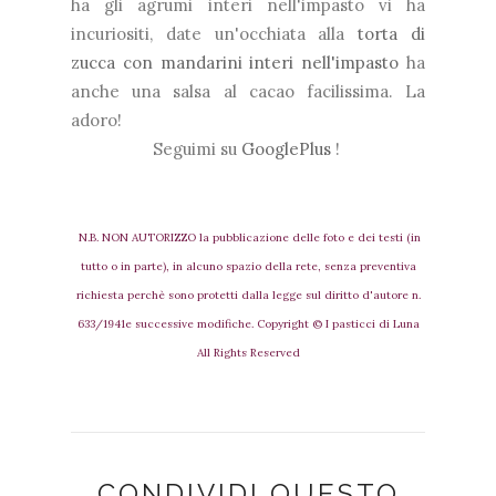
ha gli agrumi interi nell'impasto vi ha
incuriositi, date un'occhiata alla
torta di
zucca con mandarini interi nell'impasto
ha
anche una salsa al cacao facilissima. La
adoro!
Seguimi su
GooglePlus
!
N.B. NON AUTORIZZO la pubblicazione delle foto e dei testi (in
tutto o in parte), in alcuno spazio della rete, senza preventiva
richiesta perchè sono protetti dalla legge sul diritto d'autore n.
633/1941e successive modifiche. Copyright © I pasticci di Luna
All Rights Reserved
CONDIVIDI QUESTO